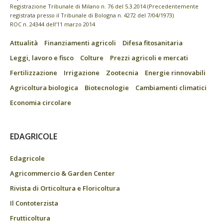
Registrazione Tribunale di Milano n. 76 del 5.3.2014 (Precedentemente
registrata presso il Tribunale di Bologna n. 4272 del 7/04/1973)
ROC n. 24344 dell’11 marzo 2014
Attualità
Finanziamenti agricoli
Difesa fitosanitaria
Leggi, lavoro e fisco
Colture
Prezzi agricoli e mercati
Fertilizzazione
Irrigazione
Zootecnia
Energie rinnovabili
Agricoltura biologica
Biotecnologie
Cambiamenti climatici
Economia circolare
EDAGRICOLE
Edagricole
Agricommercio & Garden Center
Rivista di Orticoltura e Floricoltura
Il Contoterzista
Frutticoltura