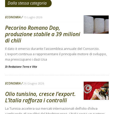
Dalla stessa categoria
ECONOMIA
15 Luglio 2026
Pecorino Romano Dop,
produzione stabile a 39 milioni
di chili
Il dato è emerso durante l'assemblea annuale del Consorzio.
L'export continua a rappresentare il principale motore di sviluppo,
ma preoccupano i dazi Usa
Di
Redazione Terra e Vita
ECONOMIA
26 Giugno 2026
Olio tunisino, cresce l’export.
L’Italia rafforza i controlli
La Tunisia accelera sui mercati internazionali dell’olio d’oliva
cambiando gli equilibri del Mediterraneo. L’Italia resta un partner