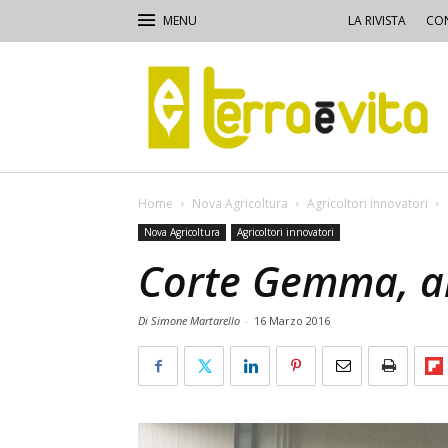
LA RIVISTA
CON
Terra
e
Vita
Home
Nova Agricoltura
Agricoltori innovatori
Nova Agricoltura
Agricoltori innovatori
Corte Gemma, al
Di Simone Martarello
-
16 Marzo 2016