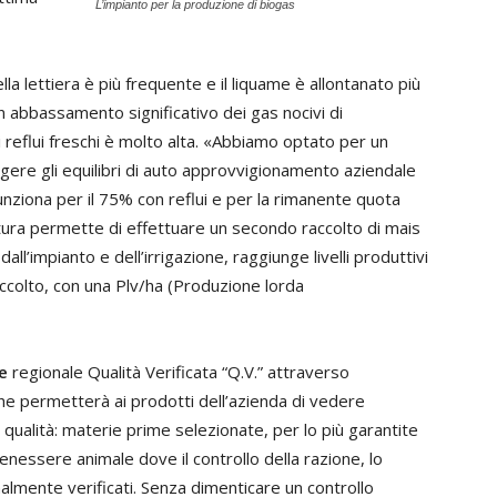
L’impianto per la produzione di biogas
lla lettiera è più frequente e il liquame è allontanato più
n abbassamento significativo dei gas nocivi di
 reflui freschi è molto alta. «Abbiamo optato per un
gere gli equilibri di auto approvvigionamento aziendale
 funziona per il 75% con reflui e per la rimanente quota
ltura permette di effettuare un secondo raccolto di mais
ll’impianto e dell’irrigazione, raggiunge livelli produttivi
 raccolto, con una Plv/ha (Produzione lorda
re
regionale Qualità Verificata “Q.V.” attraverso
che permetterà ai prodotti dell’azienda di vedere
lla qualità: materie prime selezionate, per lo più garantite
nessere animale dove il controllo della razione, lo
rnalmente verificati. Senza dimenticare un controllo