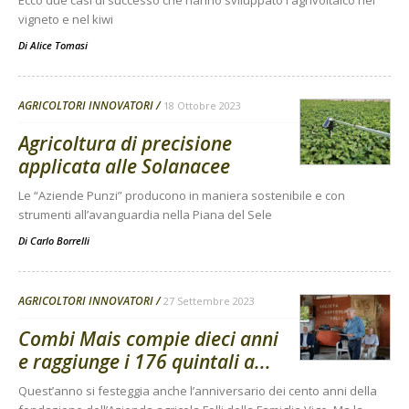
Ecco due casi di successo che hanno sviluppato l'agrivoltaico nel
vigneto e nel kiwi
Di
Alice Tomasi
AGRICOLTORI INNOVATORI
18 Ottobre 2023
Agricoltura di precisione
applicata alle Solanacee
Le “Aziende Punzi” producono in maniera sostenibile e con
strumenti all’avanguardia nella Piana del Sele
Di
Carlo Borrelli
AGRICOLTORI INNOVATORI
27 Settembre 2023
Combi Mais compie dieci anni
e raggiunge i 176 quintali a...
Quest’anno si festeggia anche l’anniversario dei cento anni della