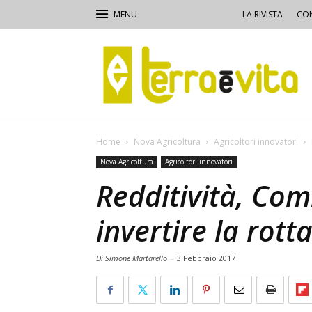
LA RIVISTA
CON
Terra
e
Vita
Home
Nova Agricoltura
Agricoltori innovatori
Nova Agricoltura
Agricoltori innovatori
Redditività, Com
invertire la rott
Di Simone Martarello
-
3 Febbraio 2017