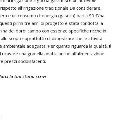
im di irrigazione a goccia garantisce un notevole
 rispetto all’irrigazione tradizionale Da considerare,
pera e un consumo di energia (gasolio) pari a 90 €/ha
n questi primi tre anni di progetto è stata condotta la
mina dei bordi campo con essenze specifiche ricche in
i, allo scopo soprattutto di dimostrare che le attività
 ambientale adeguata. Per quanto riguarda la qualità, il
di ricavare una granella adatta anche all’alimentazione
e prezzi soddisfacenti.
rci la tua storia scrivi