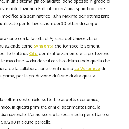
 che, in un sistema già collaudato, sono spesso in grado di
o variabile l’azienda Folli introdurrà una spandiconcime
a modifica alla seminatrice Kuhn Maxima per ottimizzare
tilizzato per le lavorazioni dei 30 ettari di campo
razione con la facoltà di Agraria dell’Università di
anti aziende come
Syngenta
che fornisce le sementi,
per le trattrici,
Cifo
per il rafforzamento e la protezione
le macchine. A chiudere il cerchio delimitando quella che
era c’è la collaborazione con il molino
La Veronese
di
a prima, per la produzione di farine di alta qualità.
la coltura sostenibile sotto tre aspetti: economico,
mico, in questi primi tre anni di sperimentazione, la
edia nazionale. L’anno scorso la resa media per ettaro si
190/200 in alcune parcelle.