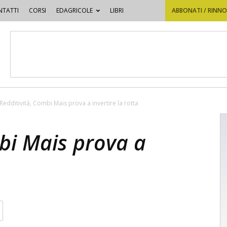
TATTI
CORSI
EDAGRICOLE
LIBRI
ABBONATI / RINN
Redditività, Combi Mais prova a invertire la rotta
bi Mais prova a
a