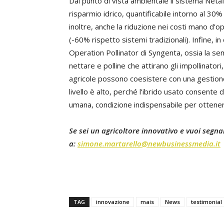
Dal punto di vista ambientale il sistema Netaf
risparmio idrico, quantificabile intorno al 30%
inoltre, anche la riduzione nei costi mano d’o
(-60% rispetto sistemi tradizionali). Infine, i
Operation Pollinator di Syngenta, ossia la se
nettare e polline che attirano gli impollinator
agricole possono coesistere con una gestione
livello è alto, perché l’ibrido usato consente 
umana, condizione indispensabile per ottener
Se sei un agricoltore innovativo e vuoi segnala
a:
simone.martarello@newbusinessmedia.it
TAG
innovazione
mais
News
testimonial