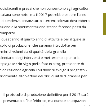
oddisfacenti e prezzi che non consentono agli agricoltori
ra italiana sono note, ma il 2017 potrebbe essere l’anno
ne di tendenza. Innanzitutto i terreni coltivati dovrebbero
novazione e la sperimentazione stanno facendo passi da
l comparto.
o quest’anno al quarto anno di attività e per il quale si
collo di produzione, che saranno introdotte per
rmini di volumi sia di qualità della granella.
lendario degli interventi e metteremo a punto la
– spiega
Mario Vigo
(nella foto in alto), presidente di
o dell’azienda agricola Folli dove si svolge il progetto –
eriormente all’obiettivo dei 200 quintali di granella per
Il protocollo di produzione definitivo per il 2017 sarà
presentato a fine febbraio, ma queste anticipazioni