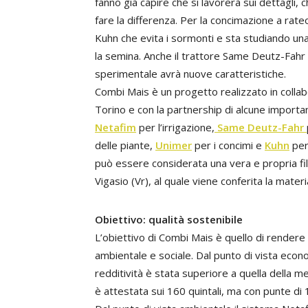
fanno già capire che si lavorerà sui dettagli,
fare la differenza. Per la concimazione a rate
Kuhn che evita i sormonti e sta studiando un
la semina. Anche il trattore Same Deutz-Fahr u
sperimentale avrà nuove caratteristiche.
Combi Mais è un progetto realizzato in collabo
Torino e con la partnership di alcune import
Netafim
per l’irrigazione,
Same Deutz-Fahr
delle piante,
Unimer
per i concimi e
Kuhn
per 
può essere considerata una vera e propria fili
Vigasio (Vr), al quale viene conferita la materi
Obiettivo: qualità sostenibile
L’obiettivo di Combi Mais è quello di rendere 
ambientale e sociale. Dal punto di vista econo
redditività è stata superiore a quella della m
è attestata sui 160 quintali, ma con punte di 