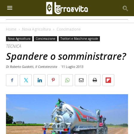
Home
Nova Agricoltura
Concimazione
Nova Agricoltura
Concimazione
Trattori e Macchine agricole
TECNICA
Spandere o somministrare?
Di Roberto Guidotti, Il Contoterzista
-
11 Luglio 2013