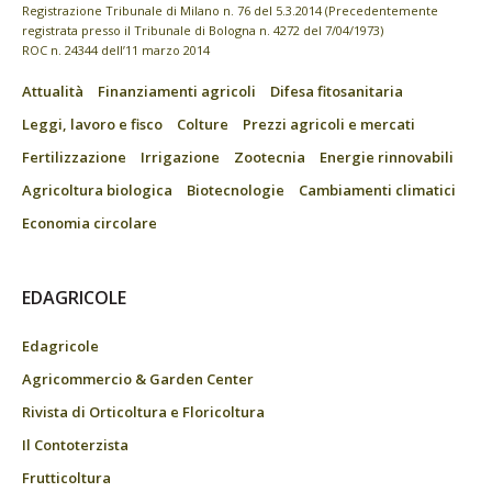
Registrazione Tribunale di Milano n. 76 del 5.3.2014 (Precedentemente
registrata presso il Tribunale di Bologna n. 4272 del 7/04/1973)
ROC n. 24344 dell’11 marzo 2014
Attualità
Finanziamenti agricoli
Difesa fitosanitaria
Leggi, lavoro e fisco
Colture
Prezzi agricoli e mercati
Fertilizzazione
Irrigazione
Zootecnia
Energie rinnovabili
Agricoltura biologica
Biotecnologie
Cambiamenti climatici
Economia circolare
EDAGRICOLE
Edagricole
Agricommercio & Garden Center
Rivista di Orticoltura e Floricoltura
Il Contoterzista
Frutticoltura