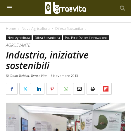
Home
Nova Agricoltura
Difesa fitosanitaria
Nova Agricoltura
Difesa fitosanitaria
Pac, Psr e Csr per l'innovazione
AGRILEVANTE
Industria, iniziative
sostenibili
Di Guido Trebbia, Terra e Vita
-
6 Novembre 2013