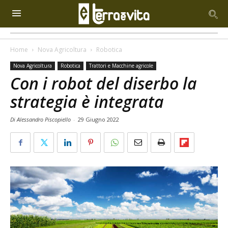
Home
Nova Agricoltura
Robotica
Nova Agricoltura
Robotica
Trattori e Macchine agricole
Con i robot del diserbo la
strategia è integrata
Di Alessandro Piscopiello
-
29 Giugno 2022