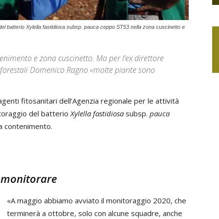
io del batterio Xylella fastidiosa subsp. pauca ceppo ST53 nella zona cuscinetto e
enimento e zona cuscinetto. Ma per l’ex direttore
e e forestali Domenico Ragno «molte piante sono
enti fitosanitari dell’Agenzia regionale per le attività
itoraggio del batterio
Xylella fastidiosa
subsp.
pauca
na contenimento.
 monitorare
«A maggio abbiamo avviato il monitoraggio 2020, che
terminerà a ottobre, solo con alcune squadre, anche