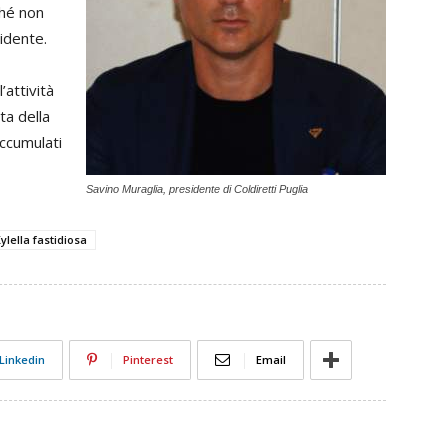
ché non
idente.
’attività
ta della
accumulati
Savino Muraglia, presidente di Coldiretti Puglia
ylella fastidiosa
Linkedin
Pinterest
Email