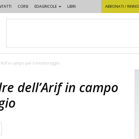
TATTI
CORSI
EDAGRICOLE
LIBRI
ABBONATI / RINN
l’Arif in campo per il monitoraggio
re dell’Arif in campo
gio