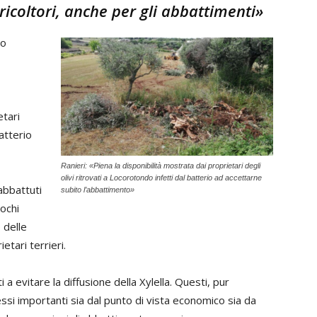
gricoltori, anche per gli abbattimenti»
no
etari
batterio
Ranieri: «Piena la disponibilità mostrata dai proprietari degli
olivi ritrovati a Locorotondo infetti dal batterio ad accettarne
abbattuti
subito l’abbattimento»
pochi
 delle
etari terrieri.
i a evitare la diffusione della Xylella. Questi, pur
essi importanti sia dal punto di vista economico sia da