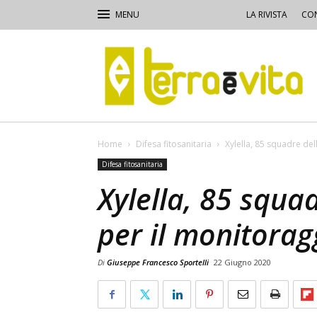
LA RIVISTA
CON
Terra
e
Vita
Home
Difesa fitosanitaria
Xylella, 85 squadre del
Difesa fitosanitaria
Xylella, 85 squad
per il monitorag
Di
Giuseppe Francesco Sportelli
22 Giugno 2020