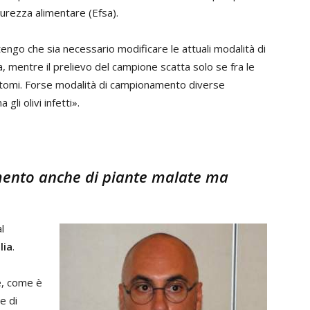
curezza alimentare (Efsa).
tengo che sia necessario modificare le attuali modalità di
, mentre il prelievo del campione scatta solo se fra le
intomi. Forse modalità di campionamento diverse
li olivi infetti».
mento anche di piante malate ma
l
lia
.
e, come è
e di