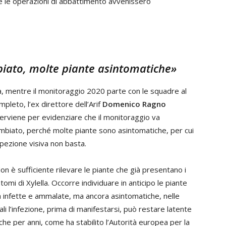
e le operazioni di abbattimento avvenissero
iato, molte piante asintomatiche»
, mentre il monitoraggio 2020 parte con le squadre al
mpleto, l’ex direttore dell’Arif
Domenico Ragno
terviene per evidenziare che il monitoraggio va
mbiato, perché molte piante sono asintomatiche, per cui
ispezione visiva non basta.
on è sufficiente rilevare le piante che già presentano i
ntomi di Xylella. Occorre individuare in anticipo le piante
à infette e ammalate, ma ancora asintomatiche, nelle
ali l’infezione, prima di manifestarsi, può restare latente
che per anni, come ha stabilito l’Autorità europea per la