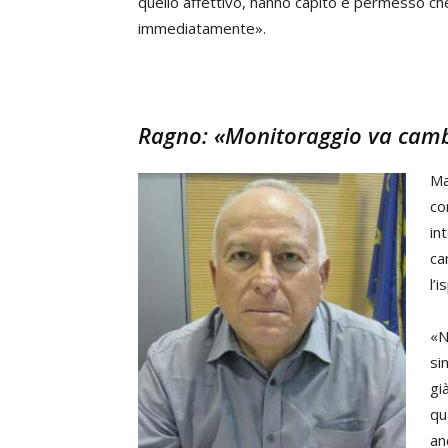
quello affettivo, hanno capito e permesso ch
immediatamente».
Ragno: «Monitoraggio va camb
Ma
co
in
ca
l’
«N
si
gi
qu
an