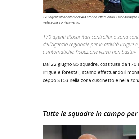
170 agenti fitosanitari dell’Arif stanno effettuando il monitoragg
nella zona contenimento.
170 agenti fitosanitari controllano zona cont
dell’Agenzia regionale per le attività irrigu
asintomatiche, l’ispezione visiva non basta»
Dal 22 giugno 85 squadre, costituite da 170 ag
irrigue e forestali, stanno effettuando il mon
ceppo ST53 nella zona cuscinetto e nella zo
Tutte le squadre in campo per