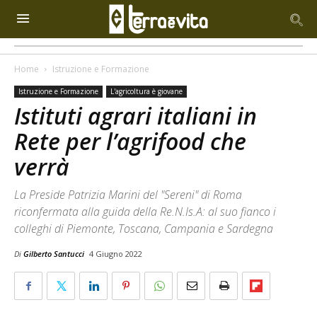
Home
Istruzione e Formazione
Istruzione e Formazione
L'agricoltura è giovane
Istituti agrari italiani in
Rete per l’agrifood che
verrà
La Preside Patrizia Marini del "Sereni" di Roma
riconfermata alla guida della Re.N.Is.A: al suo fianco i
colleghi di Piemonte, Toscana, Campania e Sardegna
Di
Gilberto Santucci
4 Giugno 2022