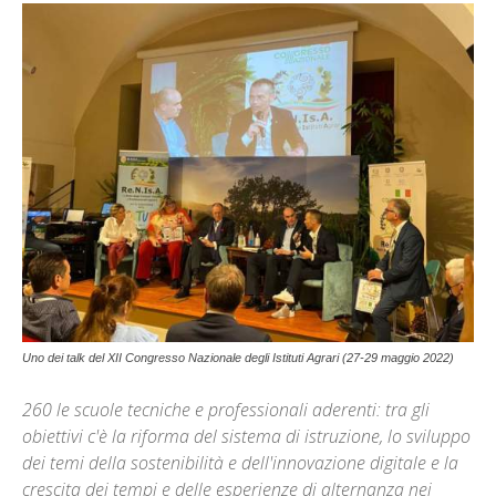
Uno dei talk del XII Congresso Nazionale degli Istituti Agrari (27-29 maggio 2022)
260 le scuole tecniche e professionali aderenti: tra gli
obiettivi c'è la riforma del sistema di istruzione, lo sviluppo
dei temi della sostenibilità e dell'innovazione digitale e la
crescita dei tempi e delle esperienze di alternanza nei