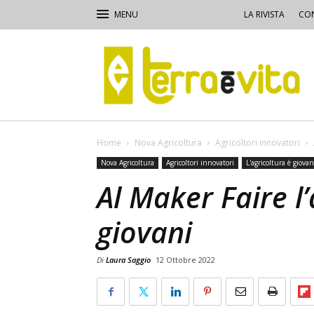
LA RIVISTA
CON
Terra
e
Vita
Home
Nova Agricoltura
Agricoltori innovatori
Nova Agricoltura
Agricoltori innovatori
L'agricoltura è giova
Al Maker Faire l’
giovani
Di
Laura Saggio
12 Ottobre 2022