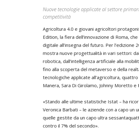
Nuove tecnologie applicate al settore primar
competitività
Agricoltura 4.0 e giovani agricoltori protago
Edition, la fiera dell’innovazione di Roma, ch
digitale all’insegna del futuro. Per l’edizione
mostra nuove progettualità in vari settori: dal
robotica, dall’intelligenza artificiale alla mobil
fino alla scoperta del metaverso e della real
tecnologiche applicate all’agricoltura, quattro
Manera, Sara Di Girolamo, Johnny Moretto e R
«Stando alle ultime statistiche Istat – ha rico
Veronica Barbati – le aziende con a capo un u
quelle gestite da un capo ultra sessantaquat
contro il 7% del secondo».