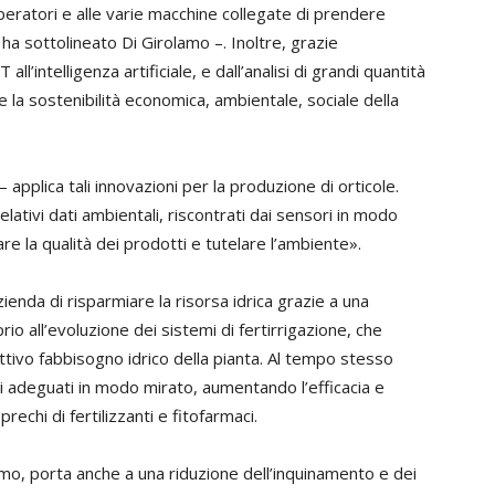
eratori e alle varie macchine collegate di prendere
 ha sottolineato Di Girolamo –. Inoltre, grazie
T all’intelligenza artificiale, e dall’analisi di grandi quantità
 la sostenibilità economica, ambientale, sociale della
applica tali innovazioni per la produzione di orticole.
elativi dati ambientali, riscontrati dai sensori in modo
are la qualità dei prodotti e tutelare l’ambiente».
enda di risparmiare la risorsa idrica grazie a una
io all’evoluzione dei sistemi di fertirrigazione, che
ettivo fabbisogno idrico della pianta. Al tempo stesso
tti adeguati in modo mirato, aumentando l’efficacia e
rechi di fertilizzanti e fitofarmaci.
amo, porta anche a una riduzione dell’inquinamento e dei