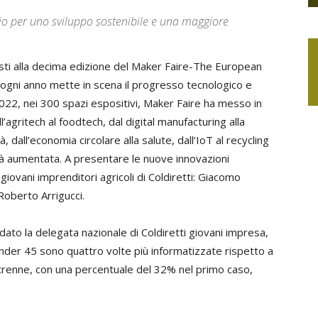
io per uno sviluppo sostenibile e una maggiore
nisti alla decima edizione del Maker Faire-The European
e ogni anno mette in scena il progresso tecnologico e
 2022, nei 300 spazi espositivi, Maker Faire ha messo in
l’agritech al foodtech, dal digital manufacturing alla
ità, dall’economia circolare alla salute, dall’IoT al recycling
tà aumentata. A presentare le nuove innovazioni
 giovani imprenditori agricoli di Coldiretti: Giacomo
oberto Arrigucci.
rdato la delegata nazionale di Coldiretti giovani impresa,
nder 45 sono quattro volte più informatizzate rispetto a
trenne, con una percentuale del 32% nel primo caso,