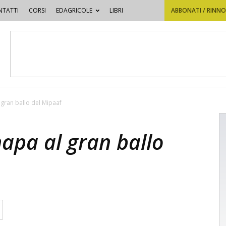
TATTI
CORSI
EDAGRICOLE
LIBRI
ABBONATI / RINN
gran ballo del Mipaaf
apa al gran ballo