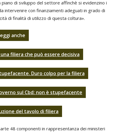
n piano di sviluppo del settore affinchè si evidenzino i
da intervenire con finanziamenti adeguati in grado di
tà di finalità di utilizzo di questa coltura».
eggi anche
una filiera che può essere decisiva
upefacente. Duro colpo per la filiera
governo sul Cbd: non è stupefacente
uzione del tavolo di filiera
parte 48 componenti in rappresentanza dei ministeri