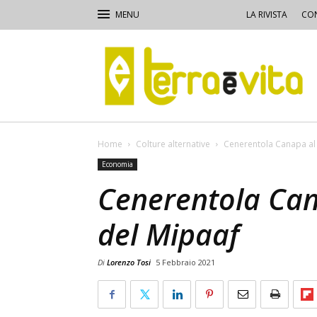
LA RIVISTA
CON
Terra
e
Vita
Home
Colture alternative
Cenerentola Canapa al 
Economia
Cenerentola Can
del Mipaaf
Di
Lorenzo Tosi
5 Febbraio 2021