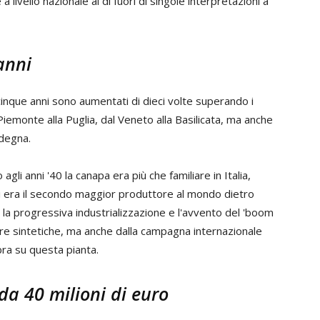
a livello nazionale al di fuori di singole interpretazioni a
anni
di cinque anni sono aumentati di dieci volte superando i
Piemonte alla Puglia, dal Veneto alla Basilicata, ma anche
rdegna.
o agli anni '40 la canapa era più che familiare in Italia,
ri era il secondo maggior produttore al mondo dietro
er la progressiva industrializzazione e l'avvento del 'boom
re sintetiche, ma anche dalla campagna internazionale
bra su questa pianta.
 da 40 milioni di euro