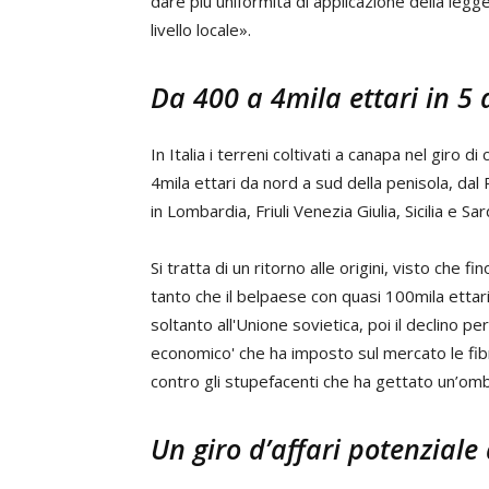
dare più uniformità di applicazione della legge 
livello locale».
Da 400 a 4mila ettari in 5 
In Italia i terreni coltivati a canapa nel giro 
4mila ettari da nord a sud della penisola, dal 
in Lombardia, Friuli Venezia Giulia, Sicilia e Sa
Si tratta di un ritorno alle origini, visto che fin
tanto che il belpaese con quasi 100mila etta
soltanto all'Unione sovietica, poi il declino p
economico' che ha imposto sul mercato le fib
contro gli stupefacenti che ha gettato un’om
Un giro d’affari potenziale