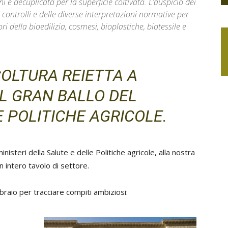
 è decuplicata per la superficie coltivata. L’auspicio dei
 controlli e delle diverse interpretazioni normative per
ri della bioedilizia, cosmesi, bioplastiche, biotessile e
OLTURA REIETTA A
L GRAN BALLO DEL
 POLITICHE AGRICOLE.
inisteri della Salute e delle Politiche agricole, alla nostra
n intero tavolo di settore.
braio per tracciare compiti ambiziosi: