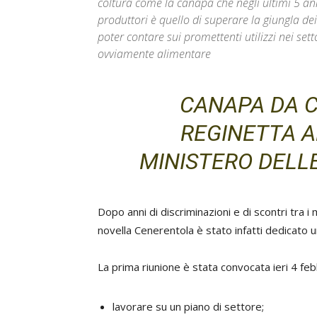
coltura come la canapa che negli ultimi 5 anni
produttori è quello di superare la giungla dei
poter contare sui promettenti utilizzi nei setto
ovviamente alimentare
CANAPA DA C
REGINETTA A
MINISTERO DELLE
Dopo anni di discriminazioni e di scontri tra i m
novella Cenerentola è stato infatti dedicato u
La prima riunione è stata convocata ieri 4 feb
lavorare su un piano di settore;