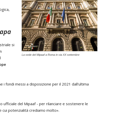
ogica,
napa
triale si
n
La sede del Mipaaf a Roma in via XX settembre
l
ppe
e i fondi messi a disposizione per il 2021 dall'ultima
 ufficiale del Mipaaf - per rilanciare e sostenere le
le cui potenzialità crediamo molto».