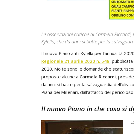
Le osservazioni critiche di Carmela Riccardi,
Xylella, che da anni si batte per la salvaguardi
Il nuovo Piano anti-Xylella per l’annualità 2
Regionale 21 aprile 2020 n. 548
, pubblicata
2020. Molte sono le domande che scaturiscono
proposte alcune a
Carmela Riccardi
, preside
da anni si batte per la salvaguardia dell’olivico
Piana dei Millenari, dall’attacco del pericolos
Il nuovo Piano in che cosa si d
«