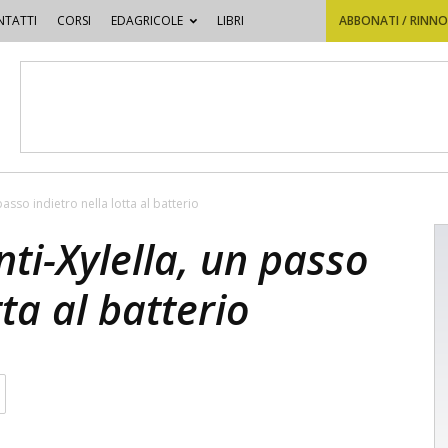
TATTI
CORSI
EDAGRICOLE
LIBRI
ABBONATI / RINN
passo indietro nella lotta al batterio
nti-Xylella, un passo
tta al batterio