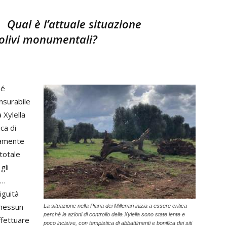
Qual è l’attuale situazione
i olivi monumentali?
hé
nsurabile
 Xylella
ca di
utamente
 totale
gli
a…
iguità
 nessun
La situazione nella Piana dei Millenari inizia a essere critica
perché le azioni di controllo della Xylella sono state lente e
ffettuare
poco incisive, con tempistica di abbattimenti e bonifica dei siti