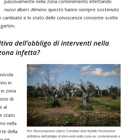
passivamente nella zona contenimento infettando
nuovi alberi. Almeno questo hanno sempre sostenuto
sono cambiate e lo stato delle conoscenze consente scelte
garlo!».
tiva dell’obbligo di interventi nella
zona infetta?
ivicola
nno in
 in zona
orio di
e al
e stato
no nella
te della
Per l’Associazione Libero Comitato Anti-Xylella l’esclusione
definitiva dell’obbligo di interventi nella zona ex contenimento e
on ne