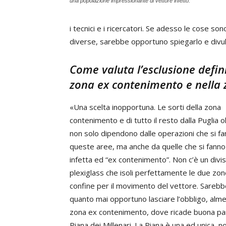
una popolazione impressionante di vettore infetto.
i tecnici e i ricercatori. Se adesso le cose 
diverse, sarebbe opportuno spiegarlo e divul
Come valuta l’esclusione defini
zona ex contenimento e nella 
«Una scelta inopportuna. Le sorti della zona
contenimento e di tutto il resto dalla Puglia ol
non solo dipendono dalle operazioni che si fa
queste aree, ma anche da quelle che si fanno
infetta ed “ex contenimento”. Non c’è un divis
plexiglass che isoli perfettamente le due zon
confine per il movimento del vettore. Sarebb
quanto mai opportuno lasciare l’obbligo, alme
zona ex contenimento, dove ricade buona par
Piana dei Millenari. La Piana è una ed unica, n