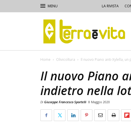
LA RIVISTA
CON
Terra
e
Vita
Home
Olivicoltura
Il nuovo Piano anti-Xylella, un 
Il nuovo Piano a
indietro nella lo
Di
Giuseppe Francesco Sportelli
8 Maggio 2020