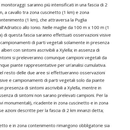
 i monitoraggi: saranno più intensificati in una fascia di 2
m, a cavallo tra zona cuscinetto (1 km) e zona
ontenimento (1 km), che attraversa la Puglia
all’Adriatico allo Ionio. Nelle maglie da 100 m x 100 m (1
a) di questa fascia saranno effettuati osservazioni visive
 campionamenti di parti vegetali solamente in presenza
i alberi con sintomi ascrivibili a Xylella; in assenza di
intomi si preleveranno comunque campioni vegetali da
inque piante rappresentative per un’analisi cumulativa.
el resto delle due aree si effettueranno osservazioni
isive e campionamenti di parti vegetali solo da piante
on presenza di sintomi ascrivibili a Xylella, mentre in
ssenza di sintomi non sarano prelevati campioni. Per la
livi monumentali), ricadente in zona cuscinetto e in zona
 azioni descritte per la fascia di 2 km innanzi detta;
cinetto e in zona contenimento rimangono obbligatorie sia