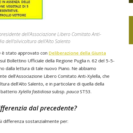
 presidente dell’Associazione Libero Comitato Anti-
a dell’olivicoltura dell’Alto Salento
020 è stato approvato con
Deliberazione della Giunta
 sul Bollettino Ufficiale della Regione Puglia n. 62 del 5-5-
 dalla lettura di tale nuovo Piano. Ne abbiamo
nte dell’Associazione Libero Comitato Anti-Xylella, che
ltura dell’Alto Salento, e in particolare di quella della
o batterio
Xylella fastidiosa
subsp.
pauca
ST53.
ifferenzia dal precedente?
Si differenza sostanzialmente per: