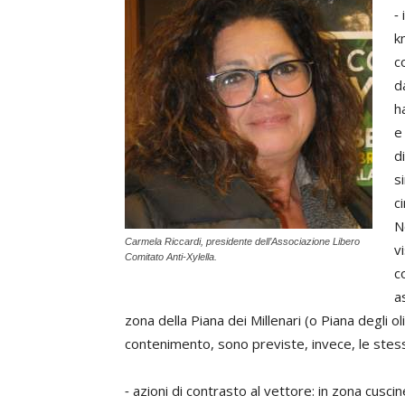
⁃
k
c
d
h
e
d
s
c
N
Carmela Riccardi, presidente dell’Associazione Libero
v
Comitato Anti-Xylella.
c
a
zona della Piana dei Millenari (o Piana degli o
contenimento, sono previste, invece, le stesse
⁃ azioni di contrasto al vettore: in zona cus