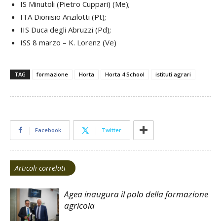
IS Minutoli (Pietro Cuppari) (Me);
ITA Dionisio Anzilotti (Pt);
IIS Duca degli Abruzzi (Pd);
ISS 8 marzo – K. Lorenz (Ve)
TAG
formazione
Horta
Horta 4 School
istituti agrari
Facebook
Twitter
Articoli correlati
Agea inaugura il polo della formazione
agricola