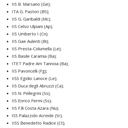
IIS B. Marsano (Ge);
ITA G. Pastori (BS);
IIS G. Garibaldi (Mc);
IIS Celso Ulpiani (Ap);
IIS Umberto I (Cn);
IIS Gae Aulenti (Bi);
IIS Presta-Columella (Le);
IIS Basile Caramia (Ba);
ITET Padre Am Tannoia (Ba);
IIS Pavoncelli (Fg);
IISS Egidio Lanoce (Le);
IIS Duca degli Abruzzi (Ca);
IIS N. Pellegrini (Ss);
IIS Enrico Fermi (Ss);
IIS F.lli Costa Azara (Nu);
ISS Palazzolo Acreide (Sr);
IISS Benedetto Radice (Ct);