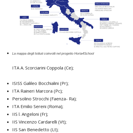
La mappa degli Istituti coinvolti nel progetto Horta4School
ITA A. Scorciarini Coppola (Ce);
ISISS Galileo Bocchialini (Pr);
ITA Raineri Marcora (Pc);
Persolino Strocchi (Faenza- Ra);
ITA Emilio Sereni (Roma);
IIS l. Angeloni (Fr);
IIS Vincenzo Cardarelli (Vt);
IIS San Benedetto (Lt);