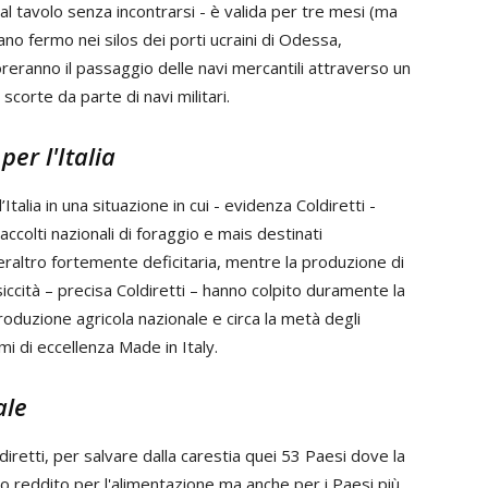
 al tavolo senza incontrarsi - è valida per tre mesi (ma
no fermo nei silos dei porti ucraini di Odessa,
ranno il passaggio delle navi mercantili attraverso un
scorte da parte di navi militari.
er l'Italia
talia in una situazione in cui - evidenza Coldiretti -
accolti nazionali di foraggio e mais destinati
è peraltro fortemente deficitaria, mentre la produzione di
siccità – precisa Coldiretti – hanno colpito duramente la
oduzione agricola nazionale e circa la metà degli
i di eccellenza Made in Italy.
ale
diretti, per salvare dalla carestia quei 53 Paesi dove la
 reddito per l'alimentazione ma anche per i Paesi più