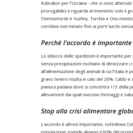
Kubrakov per l'Ucraina - che si sono alternati
prorogabile) e riguarda al momento solo il gra
Chernomorsk e Yuzhny. Turchia e Onu monitore
corridoio non minato fino ai porti turchi senza 
Perché l'accordo è importante p
Lo sblocco delle spedizioni è importante per l’I
senza precipitazioni rischiano di dimezzare i r
all’alimentazione degli animali di cui l’Italia 
grano tenero risulta in calo del 20%. Caldo e 
pianura padana dove si concentra 1/3 della pr
allevamenti dai quali nascono formaggi e salum
Stop alla crisi alimentare glob
L'accordo è altresì importante, sottolinea Col
popolazione spende almeno il 60% del proprio