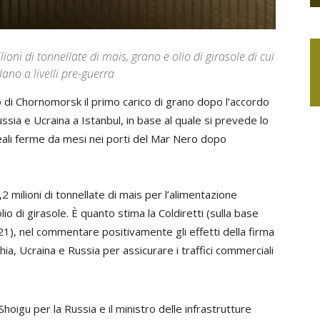
lioni di tonnellate di mais, grano e olio di girasole di cui
lano a livelli pre-guerra
o di Chornomorsk il primo carico di grano dopo l’accordo
sia e Ucraina a Istanbul, in base al quale si prevede lo
ereali ferme da mesi nei porti del Mar Nero dopo
1,2 milioni di tonnellate di mais per l’alimentazione
io di girasole. È quanto stima la Coldiretti (sulla base
21), nel commentare positivamente gli effetti della firma
hia, Ucraina e Russia per assicurare i traffici commerciali
Shoigu per la Russia e il ministro delle infrastrutture