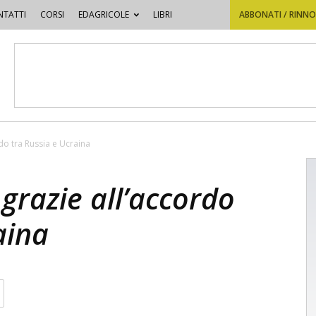
TATTI
CORSI
EDAGRICOLE
LIBRI
ABBONATI / RINN
rdo tra Russia e Ucraina
 grazie all’accordo
aina