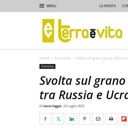
LA RIVISTA
CON
Terra
e
Vita
Home
Economia
Svolta sul grano grazie all’acco
Economia
Svolta sul grano
tra Russia e Ucr
Di
Laura Saggio
25 Luglio 2022