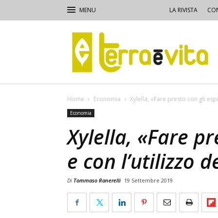
LA RIVISTA
CON
Terra
e
Vita
Home
Economia
Xylella, «Fare presto con gli espi
Economia
Xylella, «Fare pr
e con l’utilizzo d
Di
Tommaso Ranerelli
19 Settembre 2019