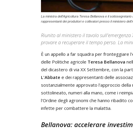
La ministra dell'Agricoltura Teresa Bellanova e il sottosegretario
rappresentanti dei produttori e coltivatori presso il ministero dell'
Riunito al ministero il tavolo sull'emergenza X
provare a recuperare il tempo perso. La m
È un appello a far squadra per fronteggiare
delle Politiche agricole
Teresa Bellanova
nel
del dicastero di via XX Settembre, con la pa
L'Abbate
e dei rappresentanti delle associazi
sostanzialmente approvato l'approccio della ne
sottolineato, numeri alla mano, come i reimpia
l'Ordine degli agronomi che hanno ribadito com
infette per combattere la malattia.
Bellanova: accelerare investim