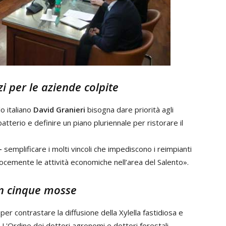
zi per le aziende colpite
lo italiano
David Granieri
bisogna dare priorità agli
batterio e definire un piano pluriennale per ristorare il
–
semplificare i molti vincoli che impediscono i reimpianti
elocemente le attività economiche nell’area del Salento».
in cinque mosse
 contrastare la diffusione della Xylella fastidiosa e
. L'Ordine dei dottori agronomi e dottori forestali