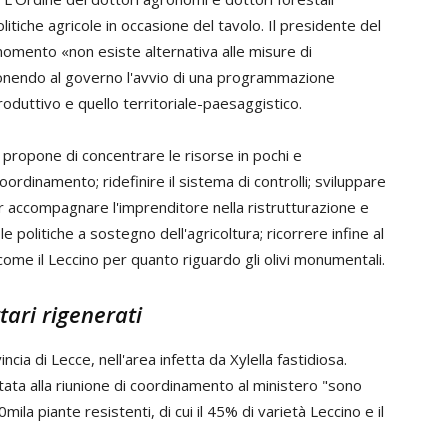
litiche agricole in occasione del tavolo. Il presidente del
 momento «non esiste alternativa alle misure di
ponendo al governo l'avvio di una programmazione
roduttivo e quello territoriale-paesaggistico.
, propone di concentrare le risorse in pochi e
coordinamento; ridefinire il sistema di controlli; sviluppare
per accompagnare l'imprenditore nella ristrutturazione e
 politiche a sostegno dell'agricoltura; ricorrere infine al
a come il Leccino per quanto riguardo gli olivi monumentali.
ttari rigenerati
cia di Lecce, nell'area infetta da Xylella fastidiosa.
ntata alla riunione di coordinamento al ministero "sono
mila piante resistenti, di cui il 45% di varietà Leccino e il