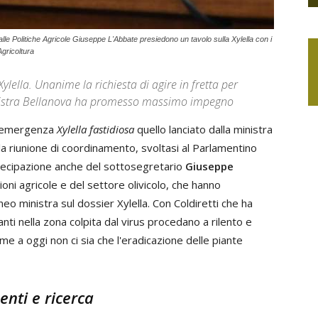
 alle Politiche Agricole Giuseppe L'Abbate presiedono un tavolo sulla Xylella con i
Agricoltura
ylella. Unanime la richiesta di agire in fretta per
inistra Bellanova ha promesso massimo impegno
 l'emergenza
Xylella fastidiosa
quello lanciato dalla ministra
la riunione di coordinamento, svoltasi al Parlamentino
rtecipazione anche del sottosegretario
Giuseppe
oni agricole e del settore olivicolo, che hanno
o ministra sul dossier Xylella. Con Coldiretti che ha
nti nella zona colpita dal virus procedano a rilento e
e a oggi non ci sia che l'eradicazione delle piante
enti e ricerca