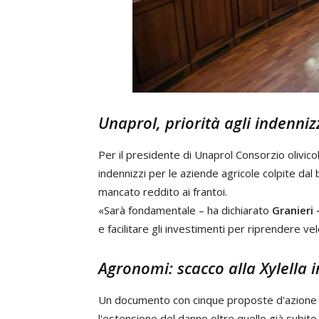
Unaprol, priorità agli indenniz
Per il presidente di Unaprol Consorzio olivico
indennizzi per le aziende agricole colpite dal 
mancato reddito ai frantoi.
«Sarà fondamentale – ha dichiarato
Granieri 
e facilitare gli investimenti per riprendere v
Agronomi: scacco alla Xylella 
Un documento con cinque proposte d'azione per
l'estensione del danno oltre quello già subito