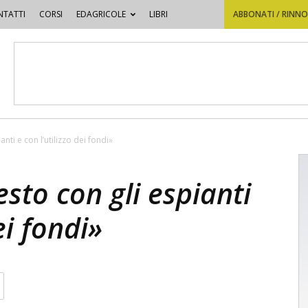
TATTI
CORSI
EDAGRICOLE
LIBRI
ABBONATI / RINN
anti e con l’utilizzo dei fondi»
esto con gli espianti
ei fondi»