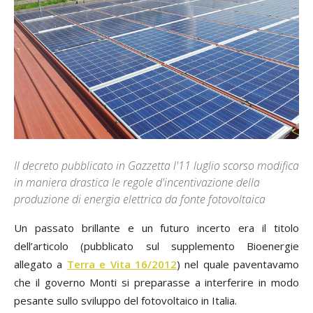
Il decreto pubblicato in Gazzetta l'11 luglio scorso modifica
in maniera drastica le regole d'incentivazione della
produzione di energia elettrica da fonte fotovoltaica
Un passato brillante e un futuro incerto era il titolo
dell’articolo (pubblicato sul supplemento Bioenergie
allegato a
Terra e Vita 16/2012
) nel quale paventavamo
che il governo Monti si preparasse a interferire in modo
pesante sullo sviluppo del fotovoltaico in Italia.