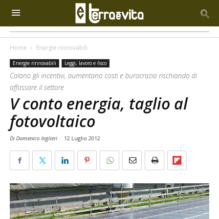
Home
Energie rinnovabili
Energie rinnovabili
Leggi, lavoro e fisco
Calano gli incentivi, aumentano costi e burocrazia rischiando di
affossare il settore
V conto energia, taglio al
fotovoltaico
Di Domenico Inglieri
-
12 Luglio 2012