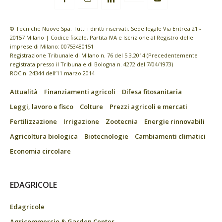
© Tecniche Nuove Spa. Tutti i diritti riservati. Sede legale Via Eritrea 21 -
20157 Milano | Codice fiscale, Partita IVA e Iscrizione al Registro delle
imprese di Milano: 00753480151
Registrazione Tribunale di Milano n. 76 del 5.3.2014 (Precedentemente
registrata presso il Tribunale di Bologna n. 4272 del 7/04/1973)
ROC n. 24344 dell’11 marzo 2014
Attualità
Finanziamenti agricoli
Difesa fitosanitaria
Leggi, lavoro e fisco
Colture
Prezzi agricoli e mercati
Fertilizzazione
Irrigazione
Zootecnia
Energie rinnovabili
Agricoltura biologica
Biotecnologie
Cambiamenti climatici
Economia circolare
EDAGRICOLE
Edagricole
Agricommercio & Garden Center