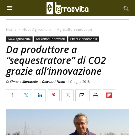
Home
Nova Agricoltura
Agricoltori innovatori
Nova Agricoltura
Agricoltori innovatori
Energie rinnovabili
Da produttore a
“sequestratore” di CO2
grazie all’innovazione
Di
Simone Martarello
e
Giovanni Tuoni
1 Giugno 2018