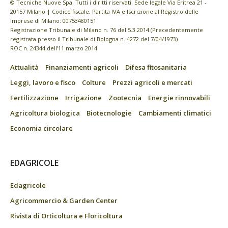
© Tecniche Nuove Spa. Tutti i diritti riservati. Sede legale Via Eritrea 21 -
20157 Milano | Codice fiscale, Partita IVA e Iscrizione al Registro delle
imprese di Milano: 00753480151
Registrazione Tribunale di Milano n. 76 del 5.3.2014 (Precedentemente
registrata presso il Tribunale di Bologna n. 4272 del 7/04/1973)
ROC n. 24344 dell’11 marzo 2014
Attualità
Finanziamenti agricoli
Difesa fitosanitaria
Leggi, lavoro e fisco
Colture
Prezzi agricoli e mercati
Fertilizzazione
Irrigazione
Zootecnia
Energie rinnovabili
Agricoltura biologica
Biotecnologie
Cambiamenti climatici
Economia circolare
EDAGRICOLE
Edagricole
Agricommercio & Garden Center
Rivista di Orticoltura e Floricoltura