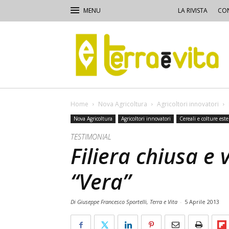
LA RIVISTA
CON
Terra
e
Vita
Home
Nova Agricoltura
Agricoltori innovatori
Nova Agricoltura
Agricoltori innovatori
Cereali e colture est
TESTIMONIAL
Filiera chiusa e 
“Vera”
Di Giuseppe Francesco Sportelli, Terra e Vita
-
5 Aprile 2013