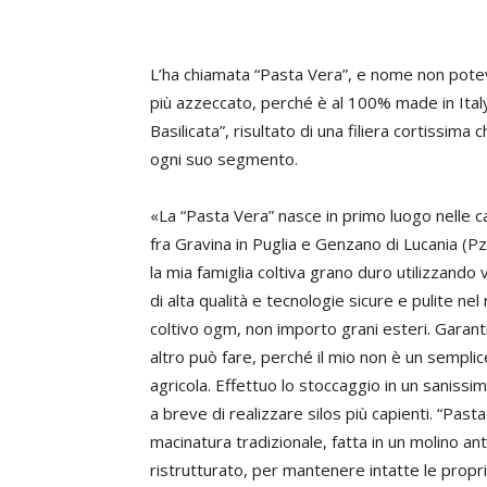
L’ha chiamata “Pasta Vera”, e nome non pot
più azzeccato, perché è al 100% made in Italy
Basilicata”, risultato di una filiera cortissim
ogni suo segmento.
«La “Pasta Vera” nasce in primo luogo nelle
fra Gravina in Puglia e Genzano di Lucania (Pz
la mia famiglia coltiva grano duro utilizzando 
di alta qualità e tecnologie sicure e pulite nel
coltivo ogm, non importo grani esteri. Garan
altro può fare, perché il mio non è un semplic
agricola. Effettuo lo stoccaggio in un sanis
a breve di realizzare silos più capienti. “Pas
macinatura tradizionale, fatta in un molino a
ristrutturato, per mantenere intatte le propr