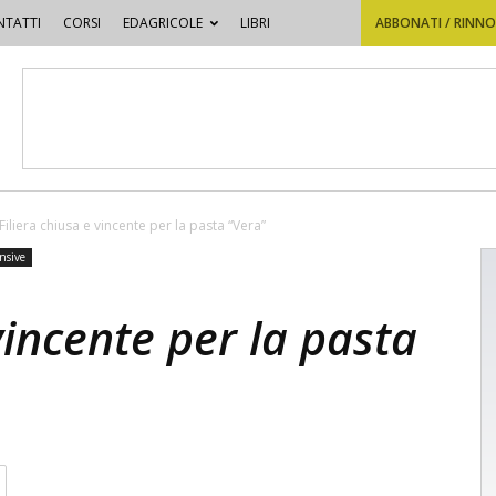
TATTI
CORSI
EDAGRICOLE
LIBRI
ABBONATI / RINN
Filiera chiusa e vincente per la pasta “Vera”
ensive
vincente per la pasta