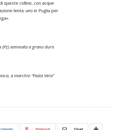
i di queste colline, con acque
azione lenta: uno in Puglia per
nga».
 (Pz) seminata a grano duro
resca, a marchio “Pasta Vera”
Linkedin
Pinterest
Email