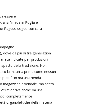
eva essere
, anzi “made in Puglia e
a che Raguso segue con cura in
 campagne
), dove da più di tre generazioni
varietà indicate per produzioni
 rispetto della tradizione. Non
tisco la materia prima come nessun
e pastificio ma un’azienda
simo magazzino aziendale, ma conto
ta Vera” deriva anche da una
ntico, completamente
ietà organolettiche della materia