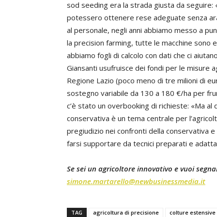
sod seeding era la strada giusta da seguire:
potessero ottenere rese adeguate senza arar
al personale, negli anni abbiamo messo a punto
la precision farming, tutte le macchine sono 
abbiamo fogli di calcolo con dati che ci aiutano
Giansanti usufruisce dei fondi per le misure 
Regione Lazio (poco meno di tre milioni di eu
sostegno variabile da 130 a 180 €/ha per frum
c’è stato un overbooking di richieste: «Ma al di
conservativa è un tema centrale per l’agricoltu
pregiudizio nei confronti della conservativa 
farsi supportare da tecnici preparati e adattar
Se sei un agricoltore innovativo e vuoi segnala
simone.martarello@newbusinessmedia.it
TAG
agricoltura di precisione
colture estensive