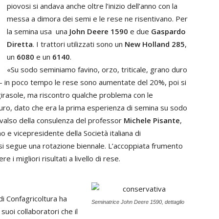
piovosi si andava anche oltre l’inizio dell’anno con la
messa a dimora dei semi e le rese ne risentivano. Per
la semina usa una
John Deere 1590
e due
Gaspardo
Diretta
. I trattori utilizzati sono un
New Holland 285
,
un
6080
e un
6140
.
«Su sodo seminiamo favino, orzo, triticale, grano duro
i – in poco tempo le rese sono aumentate del 20%, poi si
girasole, ma riscontro qualche problema con le
duro, dato che era la prima esperienza di semina su sodo
avvalso della consulenza del professor
Michele Pisante
,
o e vicepresidente della Società italiana di
e si segue una rotazione biennale. L’accoppiata frumento
 i migliori risultati a livello di rese.
di Confagricoltura ha
Seminatrice John Deere 1590, dettaglio
suoi collaboratori che il