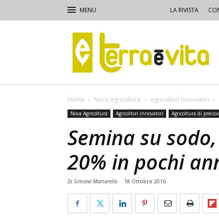
LA RIVISTA
CON
Terra
e
Vita
Home
Nova Agricoltura
Agricoltori innovatori
Nova Agricoltura
Agricoltori innovatori
Agricoltura di precis
Semina su sodo,
20% in pochi an
Di Simone Martarello
-
18 Ottobre 2016