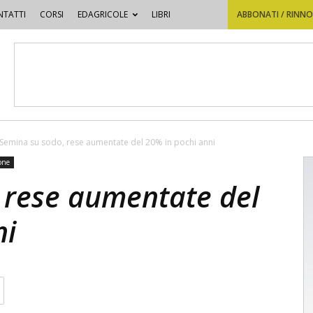
TATTI
CORSI
EDAGRICOLE
LIBRI
ABBONATI / RINN
Semina su sodo, rese aumentate del 20% in pochi anni
ione
 rese aumentate del
ni