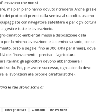
 «Pensavano che non si
e, ma pian piano hanno dovuto ricredersi. Anche grazie
 dei protocolli precisi dalla semina al raccolto, usiamo
equipaggiate con navigatore satellitare e per ogni coltura
 a gestire tutte le lavorazioni».
agro-climatico-ambientali messi a disposizione dalla
ro per la minima lavorazione e la semina su sodo, con un
ento, orzo e segale, fino ai 300 €/ha per il mais), dove
 là dei finanziamenti – precisa – l’agricoltura
ra italiana: gli agricoltori devono abbandonare il
e del sodo. Poi, per avere successo, ogni azienda deve
e le lavorazioni alle proprie caratteristiche».
rci la tua storia scrivi a:
confagricoltura
Giansanti
innovazione