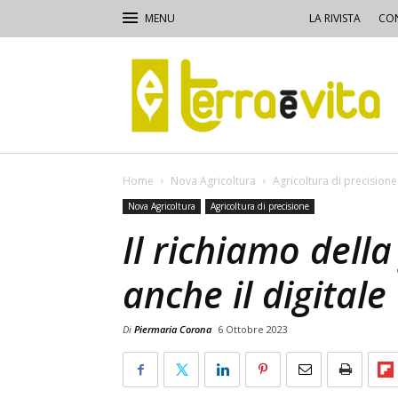
LA RIVISTA
CON
Terra
e
Vita
Home
Nova Agricoltura
Agricoltura di precisione
Nova Agricoltura
Agricoltura di precisione
Il richiamo dell
anche il digitale
Di
Piermaria Corona
6 Ottobre 2023