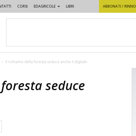
TATTI
CORSI
EDAGRICOLE
LIBRI
ABBONATI / RINN
Il richiamo della foresta seduce anche il digitale
a foresta seduce