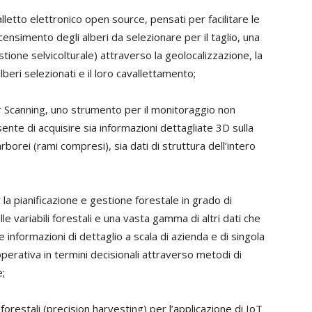
letto elettronico open source, pensati per facilitare le
censimento degli alberi da selezionare per il taglio, una
estione selvicolturale) attraverso la geolocalizzazione, la
beri selezionati e il loro cavallettamento;
er Scanning, uno strumento per il monitoraggio non
sente di acquisire sia informazioni dettagliate 3D sulla
rborei (rami compresi), sia dati di struttura dell’intero
 la pianificazione e gestione forestale in grado di
 variabili forestali e una vasta gamma di altri dati che
 informazioni di dettaglio a scala di azienda e di singola
operativa in termini decisionali attraverso metodi di
e;
 forestali (precision harvesting) per l’applicazione di IoT