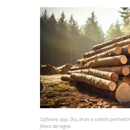
Software, app, Dss, droni e satelliti permetton
filiera del legno