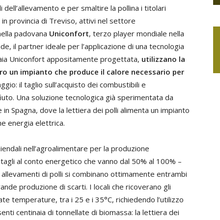
dell’allevamento e per smaltire la pollina i titolari
n provincia di Treviso, attivi nel settore
 nella padovana
Uniconfort
, terzo player mondiale nella
e, il partner ideale per l’applicazione di una tecnologia
daia Uniconfort appositamente progettata,
utilizzano la
zero un impianto che produce il calore necessario per
ggio: il taglio sull’acquisto dei combustibili e
fiuto. Una soluzione tecnologica già sperimentata da
 in Spagna, dove la lettiera dei polli alimenta un impianto
e energia elettrica.
aziendali nell’agroalimentare per la produzione
a tagli al conto energetico che vanno dal 50% al 100% –
li allevamenti di polli si combinano ottimamente entrambi
nde produzione di scarti. I locali che ricoverano gli
 temperature, tra i 25 e i 35°C, richiedendo l’utilizzo
nti centinaia di tonnellate di biomassa: la lettiera dei