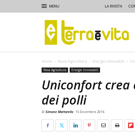
LA RIVISTA
CON
Terra
e
Vita
Home
Nova Agricoltura
Energie rinnovabili
Uni
Nova Agricoltura
Energie rinnovabili
Uniconfort crea 
dei polli
Di
Simone Martarello
15 Dicembre 2016