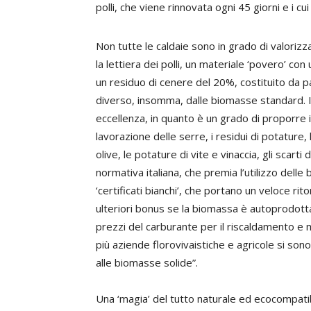
polli, che viene rinnovata ogni 45 giorni e i cu
Non tutte le caldaie sono in grado di valoriz
la lettiera dei polli, un materiale ‘povero’ co
un residuo di cenere del 20%, costituito da pa
diverso, insomma, dalle biomasse standard. I
eccellenza, in quanto è un grado di proporre 
lavorazione delle serre, i residui di potature, l
olive, le potature di vite e vinaccia, gli scart
normativa italiana, che premia l’utilizzo delle 
‘certificati bianchi’, che portano un veloce ri
ulteriori bonus se la biomassa è autoprodotta.
prezzi del carburante per il riscaldamento e 
più aziende florovivaistiche e agricole si son
alle biomasse solide”.
Una ‘magia’ del tutto naturale ed ecocompatib