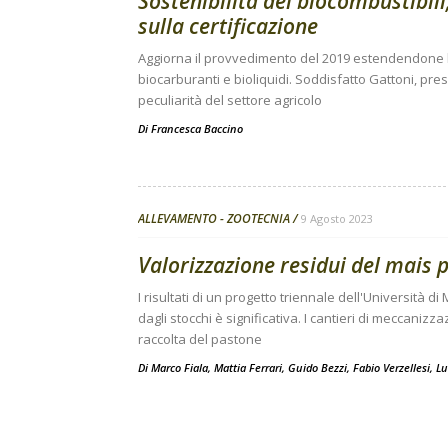
Sostenibilità dei biocombustibili,
sulla certificazione
Aggiorna il provvedimento del 2019 estendendone l’a
biocarburanti e bioliquidi. Soddisfatto Gattoni, pr
peculiarità del settore agricolo
Di
Francesca Baccino
ALLEVAMENTO - ZOOTECNIA
9 Agosto 2023
Valorizzazione residui del mais 
I risultati di un progetto triennale dell'Università d
dagli stocchi è significativa. I cantieri di meccaniz
raccolta del pastone
Di
Marco Fiala
,
Mattia Ferrari
,
Guido Bezzi
,
Fabio Verzellesi
,
Lu