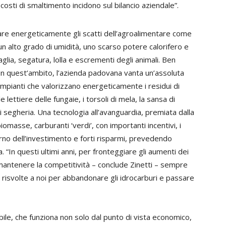
i costi di smaltimento incidono sul bilancio aziendale”.
zare energeticamente gli scatti dell’agroalimentare come
n un alto grado di umidità, uno scarso potere calorifero e
glia, segatura, lolla e escrementi degli animali. Ben
n quest’ambito, l’azienda padovana vanta un’assoluta
impianti che valorizzano energeticamente i residui di
e lettiere delle fungaie, i torsoli di mela, la sansa di
i di segheria. Una tecnologia all’avanguardia, premiata dalla
biomasse, carburanti ‘verdi’, con importanti incentivi, i
torno dell’investimento e forti risparmi, prevedendo
 “In questi ultimi anni, per fronteggiare gli aumenti dei
mantenere la competitività – conclude Zinetti – sempre
o risvolte a noi per abbandonare gli idrocarburi e passare
ile, che funziona non solo dal punto di vista economico,