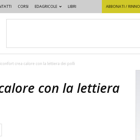
TATTI
CORSI
EDAGRICOLE
LIBRI
ABBONATI / RINN
confort crea calore con la lettiera dei polli
calore con la lettiera