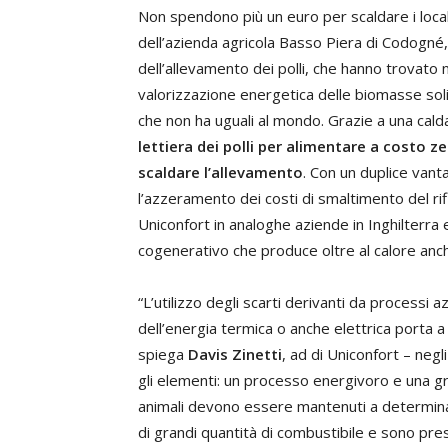
Non spendono più un euro per scaldare i locali 
dell’azienda agricola Basso Piera di Codogné, i
dell’allevamento dei polli, che hanno trovato
valorizzazione energetica delle biomasse solid
che non ha uguali al mondo. Grazie a una cal
lettiera dei polli per alimentare a costo 
scaldare l’allevamento
. Con un duplice vanta
l’azzeramento dei costi di smaltimento del ri
Uniconfort in analoghe aziende in Inghilterra e
cogenerativo che produce oltre al calore anch
“L’utilizzo degli scarti derivanti da processi 
dell’energia termica o anche elettrica porta 
spiega
Davis Zinetti
, ad di Uniconfort – neg
gli elementi: un processo energivoro e una gra
animali devono essere mantenuti a determinate
di grandi quantità di combustibile e sono prese