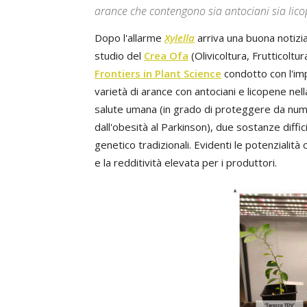
arance che contengono sia antociani sia lic
Dopo l'allarme
Xylella
arriva una buona notizia,
studio del
Crea Ofa
(Olivicoltura, Frutticoltu
Frontiers in Plant Science
condotto con l'im
varietà di arance con antociani e licopene nella
salute umana (in grado di proteggere da numer
dall'obesità al Parkinson), due sostanze diffi
genetico tradizionali. Evidenti le potenziali
e la redditività elevata per i produttori.