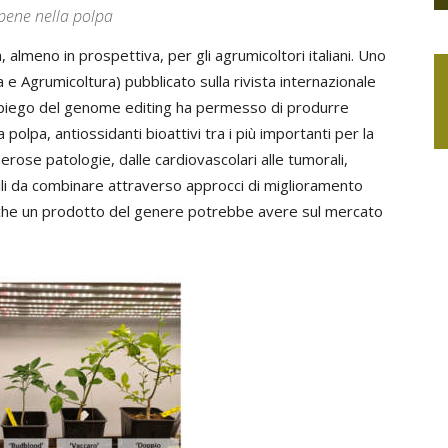
opene nella polpa
 almeno in prospettiva, per gli agrumicoltori italiani. Uno
ra e Agrumicoltura) pubblicato sulla rivista internazionale
piego del genome editing ha permesso di produrre
 polpa, antiossidanti bioattivi tra i più importanti per la
ose patologie, dalle cardiovascolari alle tumorali,
cili da combinare attraverso approcci di miglioramento
tà che un prodotto del genere potrebbe avere sul mercato