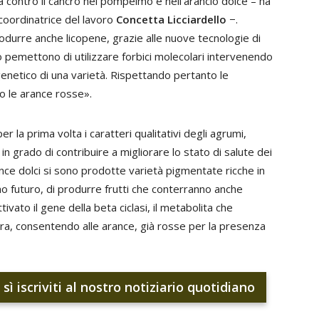
a contro il cancro nel pompelmo e nell'arancio dolce – ha
coordinatrice del lavoro
Concetta Licciardello
−.
odurre anche licopene, grazie alle nuove tecnologie di
o pemettono di utilizzare forbici molecolari intervenendo
genetico di una varietà. Rispettando pertanto le
o le arance rosse».
r la prima volta i caratteri qualitativi degli agrumi,
in grado di contribuire a migliorare lo stato di salute dei
ce dolci si sono prodotte varietà pigmentate ricche in
o futuro, di produrre frutti che conterranno anche
ttivato il gene della beta ciclasi, il metabolita che
dura, consentendo alle arance, già rosse per la presenza
sì iscriviti al nostro notiziario quotidiano