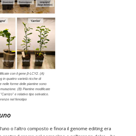
ificate con il gene β-LCY2. (A)
ng in quattro varietà ricche di
e nelle forme delle piantine sono
i mutazione. (B) Piantine modificate
Carrizo" e relativo tipo selvatico.
erenze nel fenotipo
 uno
'uno o l'altro composto e finora il genome editing era