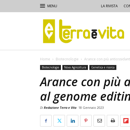
LA RIVISTA
CON
Terra
e
Vita
Home
Biotecnologie
Arance con più antiossidant
Biotecnologie
Nova Agricoltura
Genetica e ricerca
Arance con più a
al genome editi
Di
Redazione Terra e Vita
18 Gennaio 2023