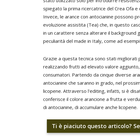
stato utilizzato solo per introdurre resistenz
spiegato la prima ricercatrice del
Crea
Ofa e 
Invece, le arance con antocianine possono pr
evoluzione assistita (Tea) che, in questo cas
in un carattere senza alterare il background 
peculiarità del made in Italy, come ad esempi
Grazie a questa tecnica sono stati migliorati pe
realizzando frutti ad elevato valore aggiunto, 
consumatori. Partendo da cinque diverse aran
antocianine che saranno in grado, nel prossim
licopene. Attraverso l'editing, infatti, si è disa
conferisce il colore arancione a frutta e ver
di antocianine, di accumulare anche licopene.
Ti è piaciuto questo articolo? Se 