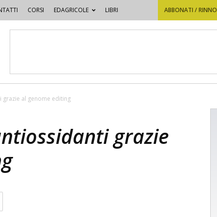
TATTI
CORSI
EDAGRICOLE
LIBRI
ABBONATI / RINN
i grazie al genome editing
ntiossidanti grazie
ng