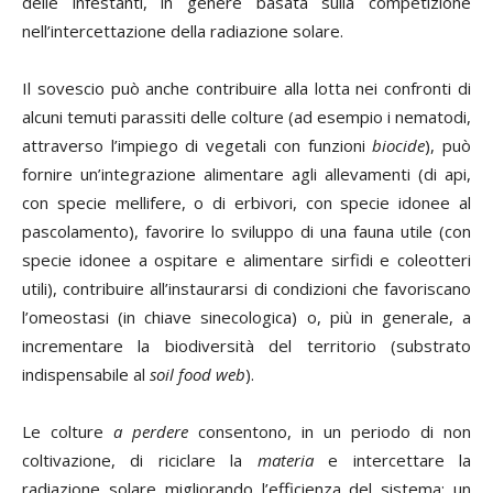
delle infestanti, in genere basata sulla competizione
nell’intercettazione della radiazione solare.
Il sovescio può anche contribuire alla lotta nei confronti di
alcuni temuti parassiti delle colture (ad esempio i nematodi,
attraverso l’impiego di vegetali con funzioni
biocide
), può
fornire un’integrazione alimentare agli allevamenti (di api,
con specie mellifere, o di erbivori, con specie idonee al
pascolamento), favorire lo sviluppo di una fauna utile (con
specie idonee a ospitare e alimentare sirfidi e coleotteri
utili), contribuire all’instaurarsi di condizioni che favoriscano
l’omeostasi (in chiave sinecologica) o, più in generale, a
incrementare la biodiversità del territorio (substrato
indispensabile al
soil food web
).
Le colture
a perdere
consentono, in un periodo di non
coltivazione, di riciclare la
materia
e intercettare la
radiazione solare migliorando l’efficienza del sistema: un