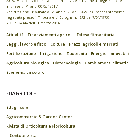
20157 Milano | Codice fiscale, Partita IVA e Iscrizione al Registro delle
imprese di Milano: 00753480151
Registrazione Tribunale di Milano n. 76 del 5.3.2014 (Precedentemente
registrata presso il Tribunale di Bologna n. 4272 del 7/04/1973)
ROC n. 24344 dell’11 marzo 2014
Attualità
Finanziamenti agricoli
Difesa fitosanitaria
Leggi, lavoro e fisco
Colture
Prezzi agricoli e mercati
Fertilizzazione
Irrigazione
Zootecnia
Energie rinnovabili
Agricoltura biologica
Biotecnologie
Cambiamenti climatici
Economia circolare
EDAGRICOLE
Edagricole
Agricommercio & Garden Center
Rivista di Orticoltura e Floricoltura
Il Contoterzista