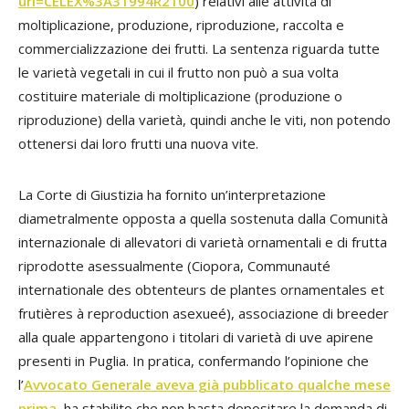
uri=CELEX%3A31994R2100
) relativi alle attività di
moltiplicazione, produzione, riproduzione, raccolta e
commercializzazione dei frutti. La sentenza riguarda tutte
le varietà vegetali in cui il frutto non può a sua volta
costituire materiale di moltiplicazione (produzione o
riproduzione) della varietà, quindi anche le viti, non potendo
ottenersi dai loro frutti una nuova vite.
La Corte di Giustizia ha fornito un’interpretazione
diametralmente opposta a quella sostenuta dalla Comunità
internazionale di allevatori di varietà ornamentali e di frutta
riprodotte asessualmente (Ciopora, Communauté
internationale des obtenteurs de plantes ornamentales et
frutières à reproduction asexueé), associazione di breeder
alla quale appartengono i titolari di varietà di uve apirene
presenti in Puglia. In pratica, confermando l’opinione che
l’
Avvocato Generale aveva già pubblicato qualche mese
prima
, ha stabilito che non basta depositare la domanda di