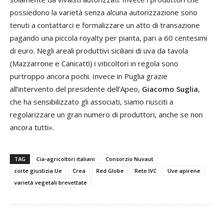
possiedono la varietà senza alcuna autorizzazione sono
tenuti a contattarci e formalizzare un atto di transazione
pagando una piccola royalty per pianta, pari a 60 centesimi
di euro. Negli areali produttivi siciliani di uva da tavola
(Mazzarrone e Canicattì) i viticoltori in regola sono
purtroppo ancora pochi. Invece in Puglia grazie
all’intervento del presidente dell’Apeo,
Giacomo Suglia
,
che ha sensibilizzato gli associati, siamo riusciti a
regolarizzare un gran numero di produttori, anche se non
ancora tutti».
TAG
Cia-agricoltori italiani
Consorzio Nuvaut
corte giustizia Ue
Crea
Red Globe
Rete IVC
Uve apirene
varietà vegetali brevettate