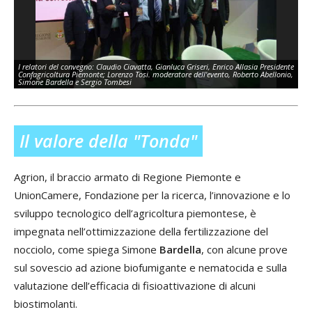
La 
I relatori del convegno: Claudio Ciavatta, Gianluca Griseri, Enrico Allasia Presidente
Se
Confagricoltura Piemonte; Lorenzo Tosi. moderatore dell'evento, Roberto Abellonio,
me
Simone Bardella e Sergio Tombesi
Pr
Il valore della "Tonda"
Agrion, il braccio armato di Regione Piemonte e
UnionCamere, Fondazione per la ricerca, l’innovazione e lo
sviluppo tecnologico dell’agricoltura piemontese, è
impegnata nell’ottimizzazione della fertilizzazione del
nocciolo, come spiega Simone
Bardella
, con alcune prove
sul sovescio ad azione biofumigante e nematocida e sulla
valutazione dell’efficacia di fisioattivazione di alcuni
biostimolanti.