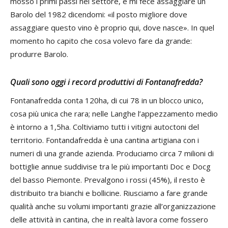
mosso i primi passi nel settore, e mi fece assaggiare un
Barolo del 1982 dicendomi: «il posto migliore dove
assaggiare questo vino è proprio qui, dove nasce». In quel
momento ho capito che cosa volevo fare da grande:
produrre Barolo.
Quali sono oggi i record produttivi di Fontanafredda?
Fontanafredda conta 120ha, di cui 78 in un blocco unico,
cosa più unica che rara; nelle Langhe l’appezzamento medio
è intorno a 1,5ha. Coltiviamo tutti i vitigni autoctoni del
territorio. Fontandafredda è una cantina artigiana con i
numeri di una grande azienda. Produciamo circa 7 milioni di
bottiglie annue suddivise tra le più importanti Doc e Docg
del basso Piemonte. Prevalgono i rossi (45%), il resto è
distribuito tra bianchi e bollicine. Riusciamo a fare grande
qualità anche su volumi importanti grazie all’organizzazione
delle attività in cantina, che in realtà lavora come fossero