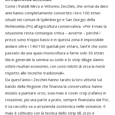
Come i fratelli Mirco e Vittorino Zecchini, che ormai da dieci
anni hanno completamente convertito i loro 100 ettari
situati nei comuni di Spilimbergo e San Giorgio della
Richinvelda (Pn) all’agricoltura conservativa. «Per il mais la
situazione resta comunque critica – avverte – perché i
prezzi sono troppo bassi e in questa zona è impossibile
andare oltre i 140/150 quintali per ettaro, tant’è che sono
passato da una quasi monocoltura a farne solo 30 ettari.
Ma in generale la semina su sodo e lo strip tillage danno
ottimi risultati economici, con costi ridotti di circa la metà
rispetto alle tecniche tradizionali».
Da quest’anno i Zecchini hanno tarato la loro attività sul
bando della Regione che finanzia la conservativa: hanno
iniziato a piantare orzo, soia mais e cover crop (rafano) in
rotazione, più una parte a prato, sempre finanziata dal Psr,
il cui raccolto va a un’azienda zootecnica nelle vicinanze. Il
mais è coltivato con la tecnica dello strip till, orzo e