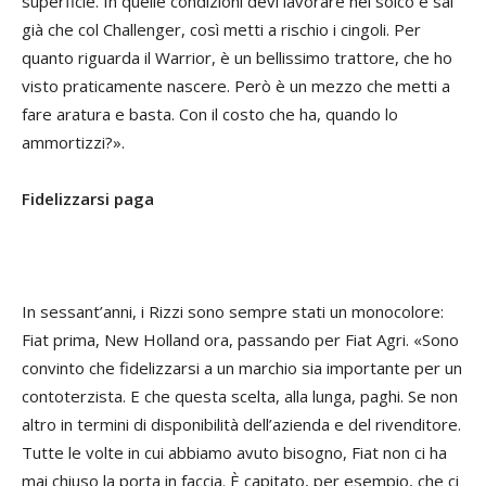
superficie. In quelle condizioni devi lavorare nel solco e sai
già che col Challenger, così metti a rischio i cingoli. Per
quanto riguarda il Warrior, è un bellissimo trattore, che ho
visto praticamente nascere. Però è un mezzo che metti a
fare aratura e basta. Con il costo che ha, quando lo
ammortizzi?».
Fidelizzarsi paga
In sessant’anni, i Rizzi sono sempre stati un monocolore:
Fiat prima, New Holland ora, passando per Fiat Agri. «Sono
convinto che fidelizzarsi a un marchio sia importante per un
contoterzista. E che questa scelta, alla lunga, paghi. Se non
altro in termini di disponibilità dell’azienda e del rivenditore.
Tutte le volte in cui abbiamo avuto bisogno, Fiat non ci ha
mai chiuso la porta in faccia. È capitato, per esempio, che ci