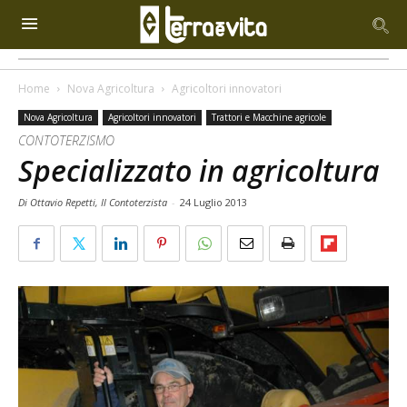
Home
Nova Agricoltura
Agricoltori innovatori
Nova Agricoltura
Agricoltori innovatori
Trattori e Macchine agricole
CONTOTERZISMO
Specializzato in agricoltura
Di Ottavio Repetti, Il Contoterzista
-
24 Luglio 2013