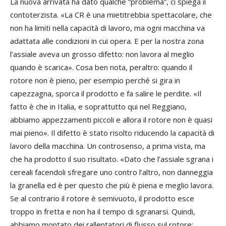
La nuova arrivata ha dato qualche “problema”, ci spiega il
contoterzista. «La CR è una mietitrebbia spettacolare, che
non ha limiti nella capacità di lavoro, ma ogni macchina va
adattata alle condizioni in cui opera. E per la nostra zona
l’assiale aveva un grosso difetto: non lavora al meglio
quando è scarica». Cosa ben nota, peraltro: quando il
rotore non è pieno, per esempio perché si gira in
capezzagna, sporca il prodotto e fa salire le perdite. «Il
fatto è che in Italia, e soprattutto qui nel Reggiano,
abbiamo appezzamenti piccoli e allora il rotore non è quasi
mai pieno». Il difetto è stato risolto riducendo la capacità di
lavoro della macchina. Un controsenso, a prima vista, ma
che ha prodotto il suo risultato. «Dato che l’assiale sgrana i
cereali facendoli sfregare uno contro l’altro, non danneggia
la granella ed è per questo che più è piena e meglio lavora.
Se al contrario il rotore è semivuoto, il prodotto esce
troppo in fretta e non ha il tempo di sgranarsi. Quindi,
abbiamo montato dei rallentatori di flusso sul rotore: