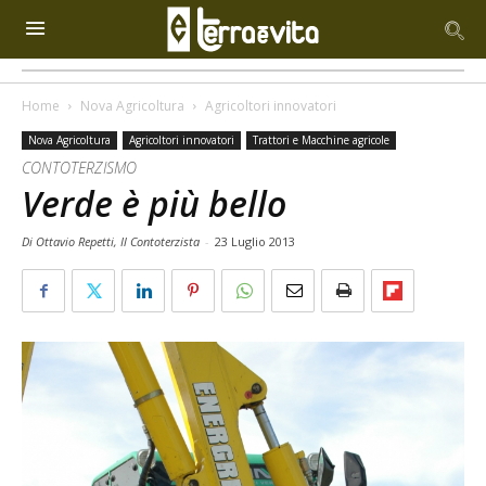
Home
Nova Agricoltura
Agricoltori innovatori
Nova Agricoltura
Agricoltori innovatori
Trattori e Macchine agricole
CONTOTERZISMO
Verde è più bello
Di Ottavio Repetti, Il Contoterzista
-
23 Luglio 2013