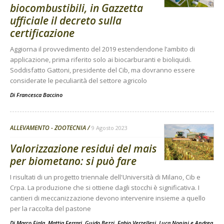
biocombustibili, in Gazzetta
ufficiale il decreto sulla
certificazione
Aggiorna il provvedimento del 2019 estendendone l’ambito di
applicazione, prima riferito solo ai biocarburanti e bioliquidi.
Soddisfatto Gattoni, presidente del Cib, ma dovranno essere
considerate le peculiarità del settore agricolo
Di
Francesca Baccino
ALLEVAMENTO - ZOOTECNIA
9 Agosto 2023
Valorizzazione residui del mais
per biometano: si può fare
I risultati di un progetto triennale dell'Università di Milano, Cib e
Crpa. La produzione che si ottiene dagli stocchi è significativa. I
cantieri di meccanizzazione devono intervenire insieme a quello
per la raccolta del pastone
Di
Marco Fiala
,
Mattia Ferrari
,
Guido Bezzi
,
Fabio Verzellesi
,
Luca Nonini
e
Andrea