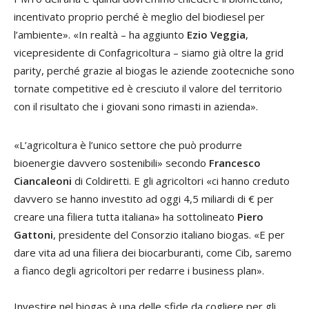
incentivato proprio perché è meglio del biodiesel per
l’ambiente». «In realtà – ha aggiunto
Ezio Veggia
,
vicepresidente di Confagricoltura – siamo già oltre la grid
parity, perché grazie al biogas le aziende zootecniche sono
tornate competitive ed è cresciuto il valore del territorio
con il risultato che i giovani sono rimasti in azienda».
«L’agricoltura è l’unico settore che può produrre
bioenergie davvero sostenibili» secondo
Francesco
Ciancaleoni
di Coldiretti. E gli agricoltori «ci hanno creduto
davvero se hanno investito ad oggi 4,5 miliardi di € per
creare una filiera tutta italiana» ha sottolineato
Piero
Gattoni
, presidente del Consorzio italiano biogas. «E per
dare vita ad una filiera dei biocarburanti, come Cib, saremo
a fianco degli agricoltori per redarre i business plan».
Investire nel biogas è una delle sfide da cogliere per gli