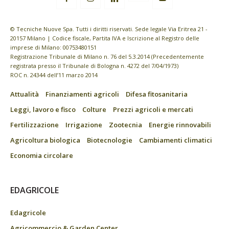
© Tecniche Nuove Spa. Tutti i diritti riservati. Sede legale Via Eritrea 21 -
20157 Milano | Codice fiscale, Partita IVA e Iscrizione al Registro delle
imprese di Milano: 00753480151
Registrazione Tribunale di Milano n. 76 del 5.3.2014 (Precedentemente
registrata presso il Tribunale di Bologna n. 4272 del 7/04/1973)
ROC n. 24344 dell’11 marzo 2014
Attualità
Finanziamenti agricoli
Difesa fitosanitaria
Leggi, lavoro e fisco
Colture
Prezzi agricoli e mercati
Fertilizzazione
Irrigazione
Zootecnia
Energie rinnovabili
Agricoltura biologica
Biotecnologie
Cambiamenti climatici
Economia circolare
EDAGRICOLE
Edagricole
Agricommercio & Garden Center