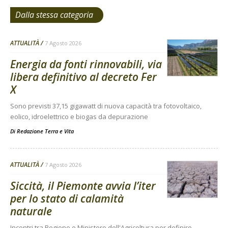
Dalla stessa categoria
ATTUALITÀ
7 Agosto 2026
Energia da fonti rinnovabili, via
libera definitivo al decreto Fer
X
Sono previsti 37,15 gigawatt di nuova capacità tra fotovoltaico,
eolico, idroelettrico e biogas da depurazione
Di
Redazione Terra e Vita
ATTUALITÀ
7 Agosto 2026
Siccità, il Piemonte avvia l’iter
per lo stato di calamità
naturale
Incontri tra Regione e Ministero dell'Agricoltura per definire