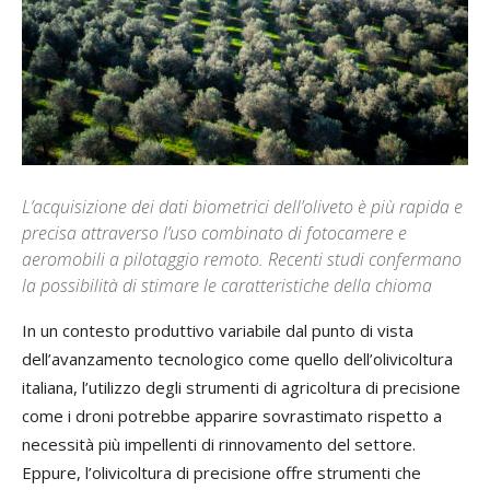
L’acquisizione dei dati biometrici dell’oliveto è più rapida e
precisa attraverso l’uso combinato di fotocamere e
aeromobili a pilotaggio remoto. Recenti studi confermano
la possibilità di stimare le caratteristiche della chioma
In un contesto produttivo variabile dal punto di vista
dell’avanzamento tecnologico come quello dell’olivicoltura
italiana, l’utilizzo degli strumenti di agricoltura di precisione
come i droni potrebbe apparire sovrastimato rispetto a
necessità più impellenti di rinnovamento del settore.
Eppure, l’olivicoltura di precisione offre strumenti che