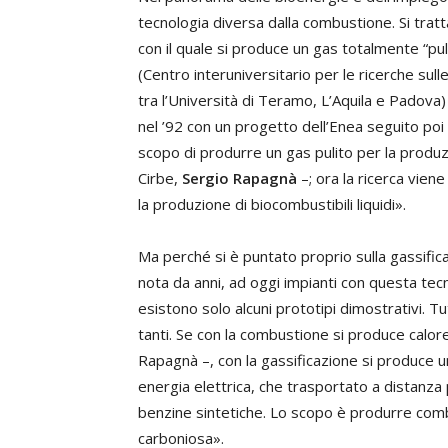
tecnologia diversa dalla combustione. Si trat
con il quale si produce un gas totalmente “puli
(Centro interuniversitario per le ricerche sul
tra l’Università di Teramo, L’Aquila e Padova)
nel ’92 con un progetto dell’Enea seguito poi
scopo di produrre un gas pulito per la produzi
Cirbe,
Sergio Rapagnà
–; ora la ricerca viene
la produzione di biocombustibili liquidi».
Ma perché si è puntato proprio sulla gassific
nota da anni, ad oggi impianti con questa tec
esistono solo alcuni prototipi dimostrativi. T
tanti. Se con la combustione si produce calo
Rapagnà –, con la gassificazione si produce u
energia elettrica, che trasportato a distanza
benzine sintetiche. Lo scopo è produrre combu
carboniosa».