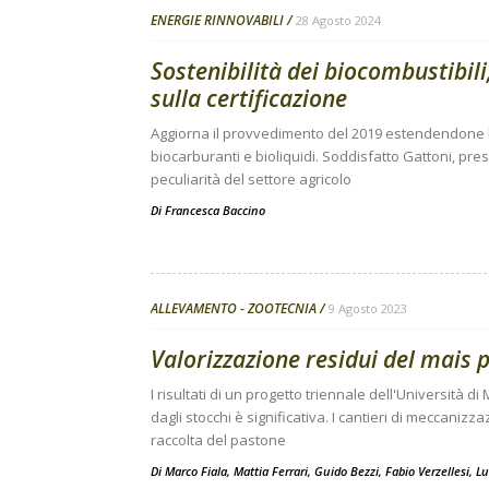
ENERGIE RINNOVABILI
28 Agosto 2024
Sostenibilità dei biocombustibili,
sulla certificazione
Aggiorna il provvedimento del 2019 estendendone l’a
biocarburanti e bioliquidi. Soddisfatto Gattoni, pr
peculiarità del settore agricolo
Di
Francesca Baccino
ALLEVAMENTO - ZOOTECNIA
9 Agosto 2023
Valorizzazione residui del mais 
I risultati di un progetto triennale dell'Università d
dagli stocchi è significativa. I cantieri di meccaniz
raccolta del pastone
Di
Marco Fiala
,
Mattia Ferrari
,
Guido Bezzi
,
Fabio Verzellesi
,
Lu