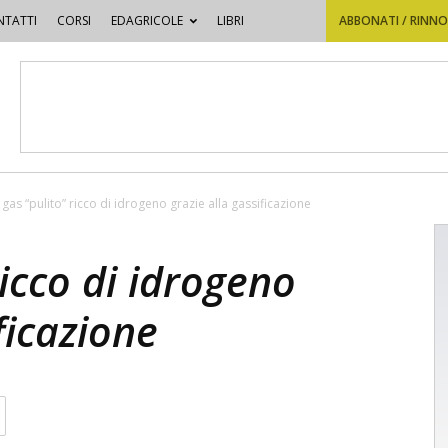
TATTI
CORSI
EDAGRICOLE
LIBRI
ABBONATI / RINN
gas “pulito” ricco di idrogeno grazie alla gassificazione
ricco di idrogeno
ficazione