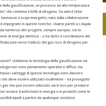
ta della gassificazione, un processo ad alta temperatura
to” che contiene il 60% di idrogeno. Da anni il Cirbe
le biomasse a scopi energetici, nato dalla collaborazione
 è impegnato in queste ricerche. «Siamo partiti a L’Aquila
 da numerosi altri progetti, sempre europei, con lo
one di energia elettrica – ci ha detto il coordinatore del
 finalizzata verso l’utilizzo del gas ricco di idrogeno per
azione? «Sebbene la tecnologia della gassificazione sia
nologia non sono pienamente operativi e diffusi, ma
uttavia i vantaggi di questa tecnologia sono davvero
re che deve essere utilizzato localmente – ha proseguito
n gas che può essere utilizzato sia in loco per produrre
 per essere trasformato in energia o in prodotti come le
stibili liquidi a partire da qualunque sostanza