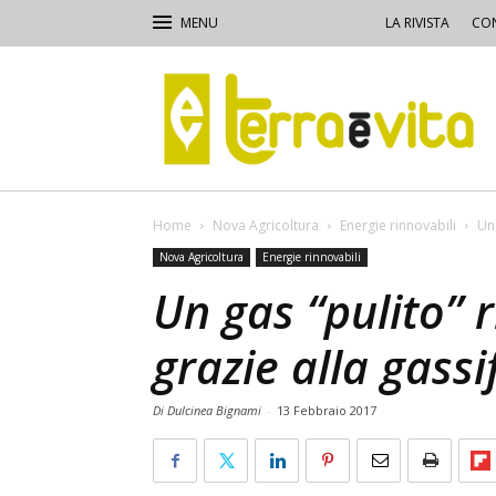
LA RIVISTA
CON
Terra
e
Vita
Home
Nova Agricoltura
Energie rinnovabili
Un 
Nova Agricoltura
Energie rinnovabili
Un gas “pulito” 
grazie alla gassi
Di Dulcinea Bignami
-
13 Febbraio 2017