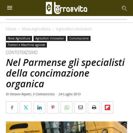
Home
Nova Agricoltura
Agricoltori innovatori
Nova Agricoltura
Agricoltori innovatori
Concimazione
Trattori e Macchine agricole
CONTOTERZISMO
Nel Parmense gli specialisti
della concimazione
organica
Di Ottavio Repetti, Il Contoterzista
-
24 Luglio 2013