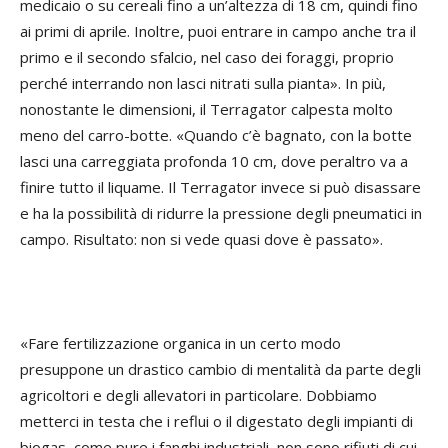
medicaio o su cereali fino a un’altezza di 18 cm, quindi fino
ai primi di aprile. Inoltre, puoi entrare in campo anche tra il
primo e il secondo sfalcio, nel caso dei foraggi, proprio
perché interrando non lasci nitrati sulla pianta». In più,
nonostante le dimensioni, il Terragator calpesta molto
meno del carro-botte. «Quando c’è bagnato, con la botte
lasci una carreggiata profonda 10 cm, dove peraltro va a
finire tutto il liquame. Il Terragator invece si può disassare
e ha la possibilità di ridurre la pressione degli pneumatici in
campo. Risultato: non si vede quasi dove è passato».
«Fare fertilizzazione organica in un certo modo
presuppone un drastico cambio di mentalità da parte degli
agricoltori e degli allevatori in particolare. Dobbiamo
metterci in testa che i reflui o il digestato degli impianti di
biogas, come pure i fanghi industriali, non sono rifiuti di cui