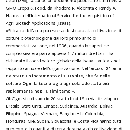
ettari (3%), secondo un documento pubblicato sulla rivista
GMO Crops & Food, da Rhodora R. Aldemita e Randy A.
Hautea, dell’International Service for the Acquisition of
Agri-Biotech Applications (Isaaa).
«Si tratta dell’area più estesa destinata alla coltivazione di
colture biotecnologiche dal loro primo anno di
commercializzazione, nel 1996, quando la superficie
complessiva era pari a appena 1,7 milioni di ettari – ha
dichiarato il coordinatore globale della Isaaa Hautea – nel
rapporto annuale dell’organizzazione.
Nell’arco di 21 anni
c’è stato un incremento di 110 volte, che fa delle
colture Ogm la tecnologia agricola adottata più
rapidamente negli ultimi tempi
».
Gli Ogm si coltivano in 26 stati, di cui 19 in via di sviluppo.
Brasile, Stati Uniti, Canada, Sudafrica, Australia, Bolivia,
Filippine, Spagna, Vietnam, Bangladesh, Colombia,
Honduras, Cile, Sudan, Slovacchia, e Costa Rica hanno tutti
aumentato la quantità di terra destinata alla coltivazione di