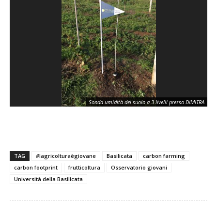
Sonda umidità del suolo a 3 livelli presso DIMITRA
TAG
#lagricolturaègiovane
Basilicata
carbon farming
carbon footprint
frutticoltura
Osservatorio giovani
Università della Basilicata