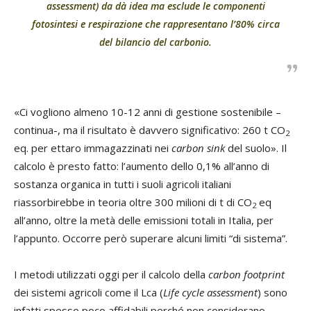
assessment) da dà idea ma esclude le componenti
fotosintesi e respirazione che rappresentano l’80% circa
del bilancio del carbonio.
«Ci vogliono almeno 10-12 anni di gestione sostenibile –
continua-, ma il risultato è davvero significativo: 260 t CO
2
eq. per ettaro immagazzinati nei
carbon sink
del suolo». Il
calcolo è presto fatto: l’aumento dello 0,1% all’anno di
sostanza organica in tutti i suoli agricoli italiani
riassorbirebbe in teoria oltre 300 milioni di t di CO
eq
2
all’anno, oltre la metà delle emissioni totali in Italia, per
l’appunto. Occorre però superare alcuni limiti “di sistema”.
I metodi utilizzati oggi per il calcolo della
carbon footprint
dei sistemi agricoli come il Lca (
Life cycle assessment
) sono
infatti spesso poco affidabili perché non considerano