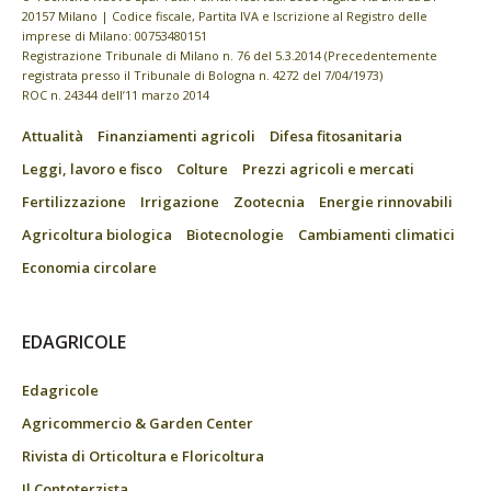
20157 Milano | Codice fiscale, Partita IVA e Iscrizione al Registro delle
imprese di Milano: 00753480151
Registrazione Tribunale di Milano n. 76 del 5.3.2014 (Precedentemente
registrata presso il Tribunale di Bologna n. 4272 del 7/04/1973)
ROC n. 24344 dell’11 marzo 2014
Attualità
Finanziamenti agricoli
Difesa fitosanitaria
Leggi, lavoro e fisco
Colture
Prezzi agricoli e mercati
Fertilizzazione
Irrigazione
Zootecnia
Energie rinnovabili
Agricoltura biologica
Biotecnologie
Cambiamenti climatici
Economia circolare
EDAGRICOLE
Edagricole
Agricommercio & Garden Center
Rivista di Orticoltura e Floricoltura
Il Contoterzista