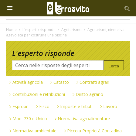
Home
L'esperto risponde
Agriturismo
Agriturismi, niente Iva
agevolata per costruire una piscina
L'esperto risponde
Attività agricola
Catasto
Contratti agrari
Contribuzioni e retribuzioni
Diritto agrario
Espropri
Fisco
Imposte e tributi
Lavoro
Mod. 730 e Unico
Normativa agroalimentare
Normativa ambientale
Piccola Proprietà Contadina