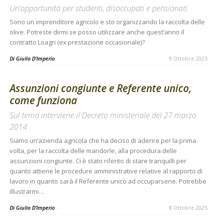
Un’opportunità per studenti, disoccupati e pensionati
Sono un imprenditore agricolo e sto organizzando la raccolta delle
olive. Potreste dirmi se posso utilizzare anche quest’anno il
contratto Loagri (ex prestazione occasionale)?
Di Giulio D’Imperio
-
9 Ottobre 2025
Assunzioni congiunte e Referente unico,
come funziona
Sul tema interviene il Decreto ministeriale del 27 marzo
2014
Siamo un’azienda agricola che ha deciso di aderire per la prima
volta, per la raccolta delle mandorle, alla procedura delle
assunzioni congiunte. Ci è stato riferito di stare tranquilli per
quanto attiene le procedure amministrative relative al rapporto di
lavoro in quanto sarà il Referente unico ad occuparsene. Potrebbe
illustrarmi…
Di Giulio D’Imperio
-
8 Ottobre 2025