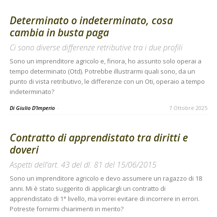
Determinato o indeterminato, cosa
cambia in busta paga
Ci sono diverse differenze retributive tra i due profili
Sono un imprenditore agricolo e, finora, ho assunto solo operai a
tempo determinato (Otd). Potrebbe illustrarmi quali sono, da un
punto di vista retributivo, le differenze con un Oti, operaio a tempo
indeterminato?
Di Giulio D’Imperio
-
7 Ottobre 2025
Contratto di apprendistato tra diritti e
doveri
Aspetti dell’art. 43 del dl. 81 del 15/06/2015
Sono un imprenditore agricolo e devo assumere un ragazzo di 18
anni. Mi è stato suggerito di applicargli un contratto di
apprendistato di 1° livello, ma vorrei evitare di incorrere in errori.
Potreste fornirmi chiarimenti in merito?