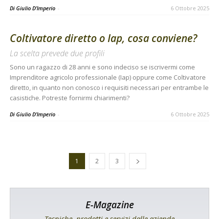
Di Giulio D’Imperio
-
6 Ottobre 2025
Coltivatore diretto o Iap, cosa conviene?
La scelta prevede due profili
Sono un ragazzo di 28 anni e sono indeciso se iscrivermi come
Imprenditore agricolo professionale (Iap) oppure come Coltivatore
diretto, in quanto non conosco i requisiti necessari per entrambe le
casistiche. Potreste fornirmi chiarimenti?
Di Giulio D’Imperio
-
6 Ottobre 2025
1
2
3
E-Magazine
Tecniche, prodotti e servizi dalle aziende