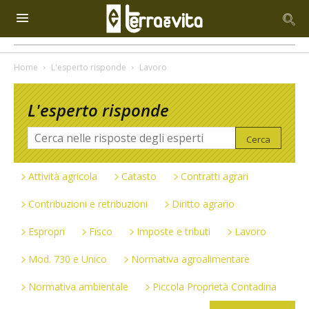
Home
L'esperto risponde
Lavoro
L'esperto risponde
Attività agricola
Catasto
Contratti agrari
Contribuzioni e retribuzioni
Diritto agrario
Espropri
Fisco
Imposte e tributi
Lavoro
Mod. 730 e Unico
Normativa agroalimentare
Normativa ambientale
Piccola Proprietà Contadina