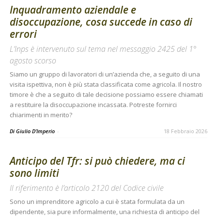
Inquadramento aziendale e
disoccupazione, cosa succede in caso di
errori
L’Inps è intervenuto sul tema nel messaggio 2425 del 1°
agosto scorso
Siamo un gruppo di lavoratori di un’azienda che, a seguito di una
visita ispettiva, non è più stata classificata come agricola. Il nostro
timore è che a seguito di tale decisione possiamo essere chiamati
a restituire la disoccupazione incassata. Potreste fornirci
chiarimenti in merito?
Di Giulio D’Imperio
-
18 Febbraio 2026
Anticipo del Tfr: si può chiedere, ma ci
sono limiti
Il riferimento è l’articolo 2120 del Codice civile
Sono un imprenditore agricolo a cui è stata formulata da un
dipendente, sia pure informalmente, una richiesta di anticipo del