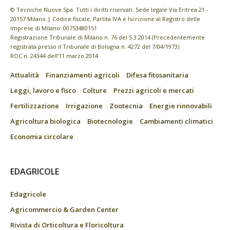
© Tecniche Nuove Spa. Tutti i diritti riservati. Sede legale Via Eritrea 21 -
20157 Milano | Codice fiscale, Partita IVA e Iscrizione al Registro delle
imprese di Milano: 00753480151
Registrazione Tribunale di Milano n. 76 del 5.3.2014 (Precedentemente
registrata presso il Tribunale di Bologna n. 4272 del 7/04/1973)
ROC n. 24344 dell’11 marzo 2014
Attualità
Finanziamenti agricoli
Difesa fitosanitaria
Leggi, lavoro e fisco
Colture
Prezzi agricoli e mercati
Fertilizzazione
Irrigazione
Zootecnia
Energie rinnovabili
Agricoltura biologica
Biotecnologie
Cambiamenti climatici
Economia circolare
EDAGRICOLE
Edagricole
Agricommercio & Garden Center
Rivista di Orticoltura e Floricoltura