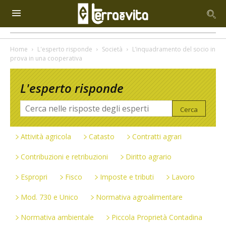
Home
L'esperto risponde
Società
L’inquadramento del socio in
prova in una cooperativa
L'esperto risponde
Attività agricola
Catasto
Contratti agrari
Contribuzioni e retribuzioni
Diritto agrario
Espropri
Fisco
Imposte e tributi
Lavoro
Mod. 730 e Unico
Normativa agroalimentare
Normativa ambientale
Piccola Proprietà Contadina