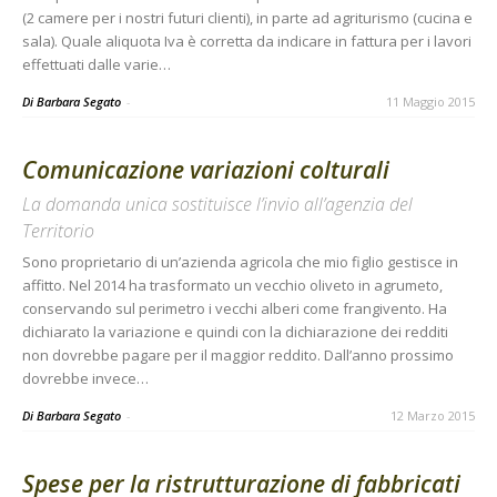
(2 camere per i nostri futuri clienti), in parte ad agriturismo (cucina e
sala). Quale aliquota Iva è corretta da indicare in fattura per i lavori
effettuati dalle varie…
Di Barbara Segato
-
11 Maggio 2015
Comunicazione variazioni colturali
La domanda unica sostituisce l’invio all’agenzia del
Territorio
Sono proprietario di un’azienda agricola che mio figlio gestisce in
affitto. Nel 2014 ha trasformato un vecchio oliveto in agrumeto,
conservando sul perimetro i vecchi alberi come frangivento. Ha
dichiarato la variazione e quindi con la dichiarazione dei redditi
non dovrebbe pagare per il maggior reddito. Dall’anno prossimo
dovrebbe invece…
Di Barbara Segato
-
12 Marzo 2015
Spese per la ristrutturazione di fabbricati