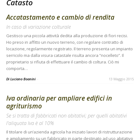
Catasto
Accatastamento e cambio di rendita
In caso di variazione colturale
Gestisco una piccola attività dedita alla produzione di fiori recisi.
Ho preso in affitto un nuovo terreno, con regolare contratto di
locazione, regolarmente registrato. Il terreno presenta un impianto
serricolo ma dalla visura catastale risulta ancora “nocelleto”. Il
proprietario si rifiuta di effettuare il cambio di coltura. Ciò mi
comporta…
Di Luciano Boanini
-
13 Maggio 2015
Iva ordinaria per ampliare edifici in
agriturismo
Se si tratta di fabbricati non abitativi; per quelli abitativi
l'aliquota Iva è al 10%
Il titolare di un’azienda agricola ha iniziato lavori di ristrutturazione
e ampliamento su un fabbricato in parte destinato ad uso abitativo