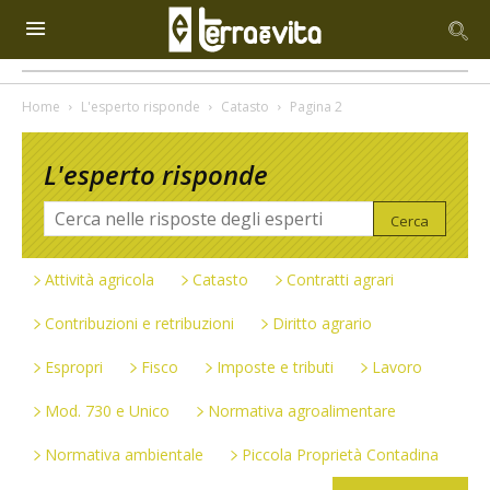
Home
L'esperto risponde
Catasto
Pagina 2
L'esperto risponde
Attività agricola
Catasto
Contratti agrari
Contribuzioni e retribuzioni
Diritto agrario
Espropri
Fisco
Imposte e tributi
Lavoro
Mod. 730 e Unico
Normativa agroalimentare
Normativa ambientale
Piccola Proprietà Contadina