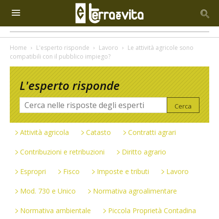
Home
L'esperto risponde
Lavoro
Le attività agricole sono
compatibili con il pubblico impiego?
L'esperto risponde
Attività agricola
Catasto
Contratti agrari
Contribuzioni e retribuzioni
Diritto agrario
Espropri
Fisco
Imposte e tributi
Lavoro
Mod. 730 e Unico
Normativa agroalimentare
Normativa ambientale
Piccola Proprietà Contadina