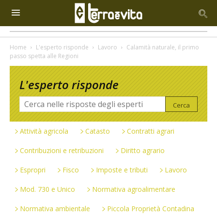
Home
L'esperto risponde
Lavoro
Calamità naturale, il primo
passo spetta alle Regioni
L'esperto risponde
Attività agricola
Catasto
Contratti agrari
Contribuzioni e retribuzioni
Diritto agrario
Espropri
Fisco
Imposte e tributi
Lavoro
Mod. 730 e Unico
Normativa agroalimentare
Normativa ambientale
Piccola Proprietà Contadina