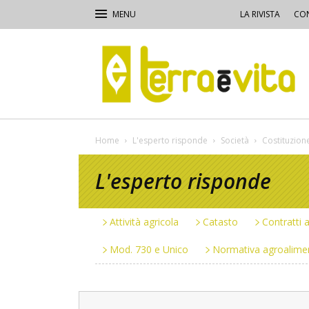
LA RIVISTA
CON
Terra
e
Vita
Home
L'esperto risponde
Società
Costituzion
L'esperto risponde
Attività agricola
Catasto
Contratti a
Mod. 730 e Unico
Normativa agroalime