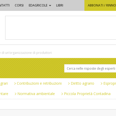
TATTI
CORSI
EDAGRICOLE
LIBRI
ABBONATI / RINN
e di un’organizzazione di produttori
grari
Contribuzioni e retribuzioni
Diritto agrario
Espropr
ntare
Normativa ambientale
Piccola Proprietà Contadina