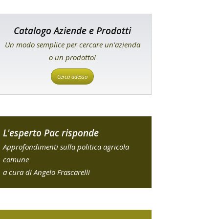
Catalogo Aziende e Prodotti
Un modo semplice per cercare un'azienda
o un prodotto!
Cerca adesso
L'esperto Pac risponde
Approfondimenti sulla politica agricola
comune
a cura di Angelo Frascarelli