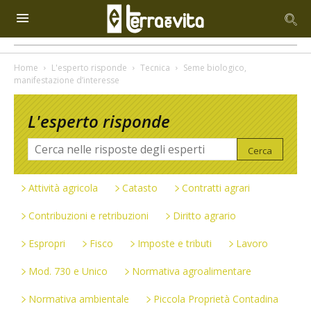
Home
L'esperto risponde
Tecnica
Seme biologico,
manifestazione d’interesse
L'esperto risponde
Attività agricola
Catasto
Contratti agrari
Contribuzioni e retribuzioni
Diritto agrario
Espropri
Fisco
Imposte e tributi
Lavoro
Mod. 730 e Unico
Normativa agroalimentare
Normativa ambientale
Piccola Proprietà Contadina