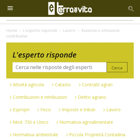
Home
L'esperto risponde
Lavoro
Evasione e omissione
contributive
L'esperto risponde
Attività agricola
Catasto
Contratti agrari
Contribuzioni e retribuzioni
Diritto agrario
Espropri
Fisco
Imposte e tributi
Lavoro
Mod. 730 e Unico
Normativa agroalimentare
Normativa ambientale
Piccola Proprietà Contadina