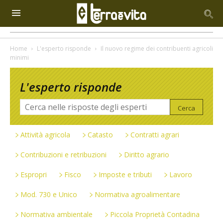
Home
L'esperto risponde
Il nuovo regime dei contribuenti agricoli
minimi
L'esperto risponde
Attività agricola
Catasto
Contratti agrari
Contribuzioni e retribuzioni
Diritto agrario
Espropri
Fisco
Imposte e tributi
Lavoro
Mod. 730 e Unico
Normativa agroalimentare
Normativa ambientale
Piccola Proprietà Contadina