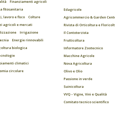
alità
Finanziamenti agricoli
a fitosanitaria
Edagricole
, lavoro e fisco
Colture
Agricommercio & Garden Cent
zi agricoli e mercati
Rivista di Orticoltura e Floricol
ilizzazione
Irrigazione
Il Contoterzista
ecnia
Energie rinnovabili
Frutticoltura
coltura biologica
Informatore Zootecnico
ecnologie
Macchine Agricole
iamenti climatici
Nova Agricoltura
omia circolare
Olivo e Olio
Passione in verde
Suinicoltura
VVQ – Vigne, Vini e Qualità
Comitato tecnico scientifico