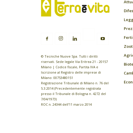
Attu
Difes
Leggi
Prez
Fert
Zoot
Agri
© Tecniche Nuove Spa. Tutti i diritti
riservati. Sede legale Via Eritrea 21 - 20157
Biot
Milano | Codice fiscale, Partita IVA e
Iscrizione al Registro delle imprese di
Camb
Milano: 00753480151
Econ
Registrazione Tribunale di Milano n. 76 del
5.3.2014 (Precedentemente registrata
presso il Tribunale di Bologna n. 4272 del
7/04/1973)
ROC n. 24344 dell’11 marzo 2014