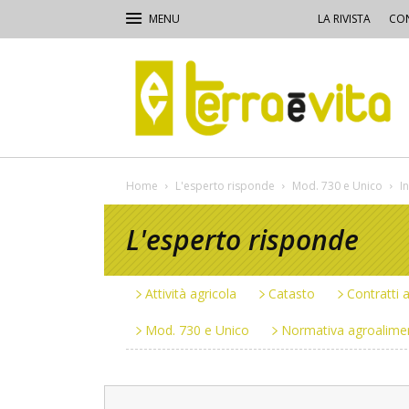
LA RIVISTA
CON
Terra
e
Vita
Home
L'esperto risponde
Mod. 730 e Unico
I
L'esperto risponde
Attività agricola
Catasto
Contratti a
Mod. 730 e Unico
Normativa agroalime