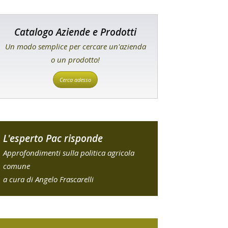
Catalogo Aziende e Prodotti
Un modo semplice per cercare un'azienda
o un prodotto!
Cerca adesso
L'esperto Pac risponde
Approfondimenti sulla politica agricola
comune
a cura di Angelo Frascarelli