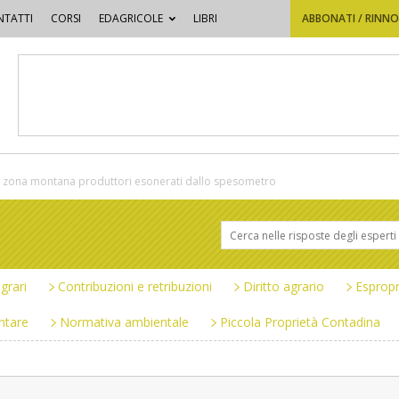
TATTI
CORSI
EDAGRICOLE
LIBRI
ABBONATI / RINN
n zona montana produttori esonerati dallo spesometro
grari
Contribuzioni e retribuzioni
Diritto agrario
Espropr
ntare
Normativa ambientale
Piccola Proprietà Contadina