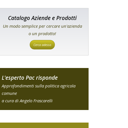
Catalogo Aziende e Prodotti
Un modo semplice per cercare un'azienda
o un prodotto!
Cerca adesso
L'esperto Pac risponde
Approfondimenti sulla politica agricola
comune
a cura di Angelo Frascarelli