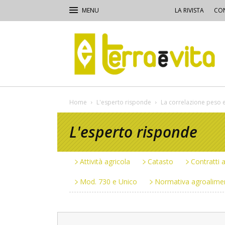
LA RIVISTA
CON
Terra
e
Vita
Home
L'esperto risponde
La correlazione peso e
L'esperto risponde
Attività agricola
Catasto
Contratti a
Mod. 730 e Unico
Normativa agroalime