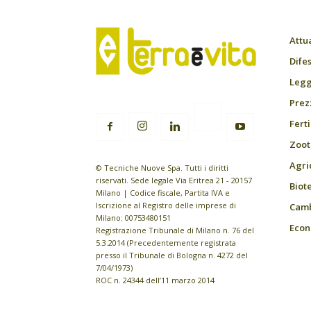
Attu
Difes
Leggi
Prez
Fert
Zoot
Agri
© Tecniche Nuove Spa. Tutti i diritti
riservati. Sede legale Via Eritrea 21 - 20157
Biot
Milano | Codice fiscale, Partita IVA e
Iscrizione al Registro delle imprese di
Camb
Milano: 00753480151
Econ
Registrazione Tribunale di Milano n. 76 del
5.3.2014 (Precedentemente registrata
presso il Tribunale di Bologna n. 4272 del
7/04/1973)
ROC n. 24344 dell’11 marzo 2014