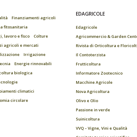
EDAGRICOLE
alità
Finanziamenti agricoli
a fitosanitaria
Edagricole
, lavoro e fisco
Colture
Agricommercio & Garden Cent
zi agricoli e mercati
Rivista di Orticoltura e Floricol
ilizzazione
Irrigazione
Il Contoterzista
ecnia
Energie rinnovabili
Frutticoltura
coltura biologica
Informatore Zootecnico
ecnologie
Macchine Agricole
iamenti climatici
Nova Agricoltura
omia circolare
Olivo e Olio
Passione in verde
Suinicoltura
VVQ – Vigne, Vini e Qualità