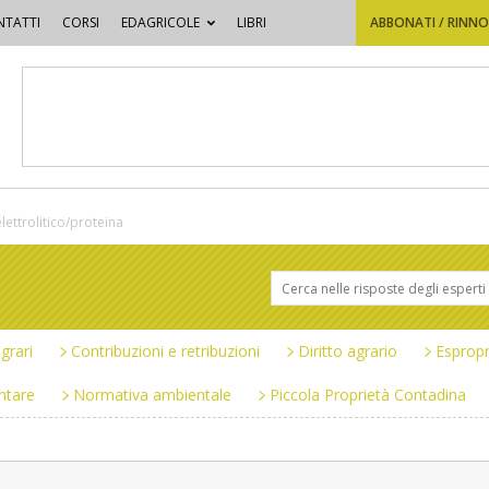
TATTI
CORSI
EDAGRICOLE
LIBRI
ABBONATI / RINN
lettrolitico/proteina
grari
Contribuzioni e retribuzioni
Diritto agrario
Espropr
ntare
Normativa ambientale
Piccola Proprietà Contadina